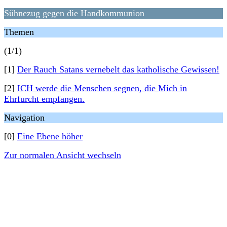
Sühnezug gegen die Handkommunion
Themen
(1/1)
[1]
Der Rauch Satans vernebelt das katholische Gewissen!
[2]
ICH werde die Menschen segnen, die Mich in
Ehrfurcht empfangen.
Navigation
[0]
Eine Ebene höher
Zur normalen Ansicht wechseln