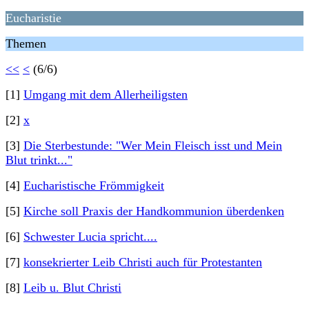
Eucharistie
Themen
<<
<
(6/6)
[1]
Umgang mit dem Allerheiligsten
[2]
x
[3]
Die Sterbestunde: "Wer Mein Fleisch isst und Mein
Blut trinkt..."
[4]
Eucharistische Frömmigkeit
[5]
Kirche soll Praxis der Handkommunion überdenken
[6]
Schwester Lucia spricht....
[7]
konsekrierter Leib Christi auch für Protestanten
[8]
Leib u. Blut Christi