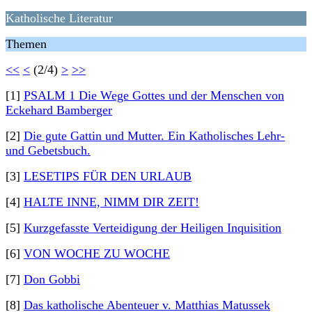
Katholische Literatur
Themen
<<
<
(2/4)
>
>>
[1]
PSALM 1 Die Wege Gottes und der Menschen von
Eckehard Bamberger
[2]
Die gute Gattin und Mutter. Ein Katholisches Lehr-
und Gebetsbuch.
[3]
LESETIPS FÜR DEN URLAUB
[4]
HALTE INNE, NIMM DIR ZEIT!
[5]
Kurzgefasste Verteidigung der Heiligen Inquisition
[6]
VON WOCHE ZU WOCHE
[7]
Don Gobbi
[8]
Das katholische Abenteuer v. Matthias Matussek