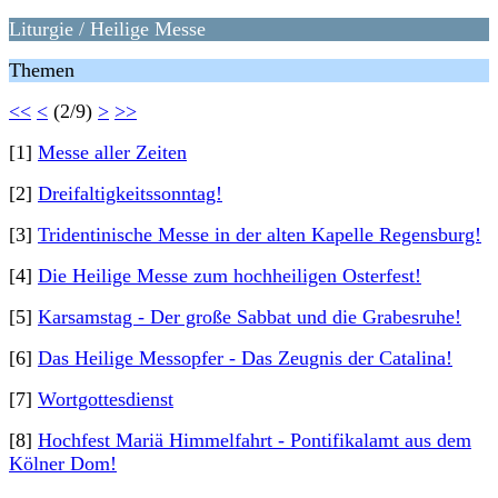
Liturgie / Heilige Messe
Themen
<<
<
(2/9)
>
>>
[1]
Messe aller Zeiten
[2]
Dreifaltigkeitssonntag!
[3]
Tridentinische Messe in der alten Kapelle Regensburg!
[4]
Die Heilige Messe zum hochheiligen Osterfest!
[5]
Karsamstag - Der große Sabbat und die Grabesruhe!
[6]
Das Heilige Messopfer - Das Zeugnis der Catalina!
[7]
Wortgottesdienst
[8]
Hochfest Mariä Himmelfahrt - Pontifikalamt aus dem
Kölner Dom!