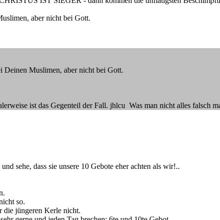
SUS CHRISTUS IST SIEGER - dann kommen die unflätigsten Beschimpf
uslimen, aber nicht bei Gott.
ei Deinen Muslimen, aber nicht bei Gott.
alerweise ist das Gegenteil der Fall. jhlcu Was man nicht alles falsch m
 und sehe, dass sie unsere 10 Gebote eher achten als wir!..
n.
icht so.
er die jüngeren Kerle nicht.
sehr gerne und jeden Tag brechen: 6te und 10te Gebot..