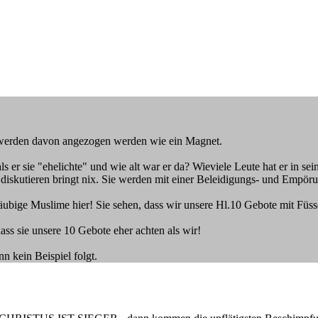
e werden davon angezogen werden wie ein Magnet.
s er sie "ehelichte" und wie alt war er da? Wieviele Leute hat er in 
skutieren bringt nix. Sie werden mit einer Beleidigungs- und Empörun
ubige Muslime hier! Sie sehen, dass wir unsere Hl.10 Gebote mit Füssen
ss sie unsere 10 Gebote eher achten als wir!
n kein Beispiel folgt.