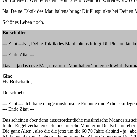
Und streiten? Wer redet denn vom Streit? Wenn ich schreibe: JE
Na, Deine Taktik des Maulhaltens bringt Dir Pluspunkte bei Deinen M
Schönes Leben noch.
Botschafter
:
--- Zitat ---Na, Deine Taktik des Maulhaltens bringt Dir Pluspunkte b
--- Ende Zitat ---
Das ist ja das erste Mal, dass mir "Maulhalten" unterstellt wird. Norm
Gine
:
Hy Botschafter,
Du schriebst:
--- Zitat ---..Ich habe einige muslimische Freunde und Arbeitskollegen
--- Ende Zitat ---
Das scheinen aber dann ausserordentliche muslimische Männer zu sei
In der Regel verhalten sich muslimische Männer in Deutschland eher n
Die ganz Alten , also die die jetzt um die 60 70 Jahre alt sind - ja , ab
Ich kenne da zwei Gebote , die würden die Altersgruppe von 16 - 50 