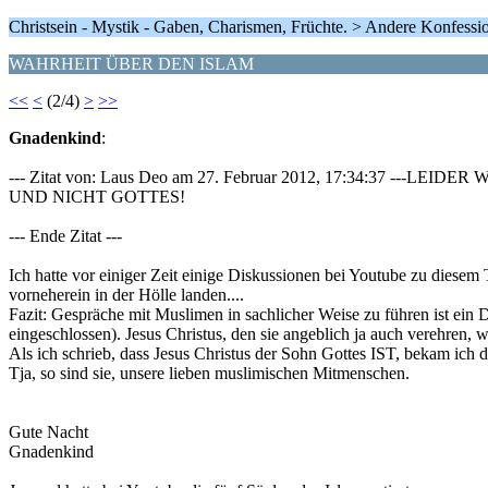
Christsein - Mystik - Gaben, Charismen, Früchte. > Andere Konfessi
WAHRHEIT ÜBER DEN ISLAM
<<
<
(2/4)
>
>>
Gnadenkind
:
--- Zitat von: Laus Deo am 27. Februar 2012, 17:34:37
UND NICHT GOTTES!
--- Ende Zitat ---
Ich hatte vor einiger Zeit einige Diskussionen bei Youtube zu diese
vorneherein in der Hölle landen....
Fazit: Gespräche mit Muslimen in sachlicher Weise zu führen ist ein 
eingeschlossen). Jesus Christus, den sie angeblich ja auch verehren,
Als ich schrieb, dass Jesus Christus der Sohn Gottes IST, bekam ich d
Tja, so sind sie, unsere lieben muslimischen Mitmenschen.
Gute Nacht
Gnadenkind