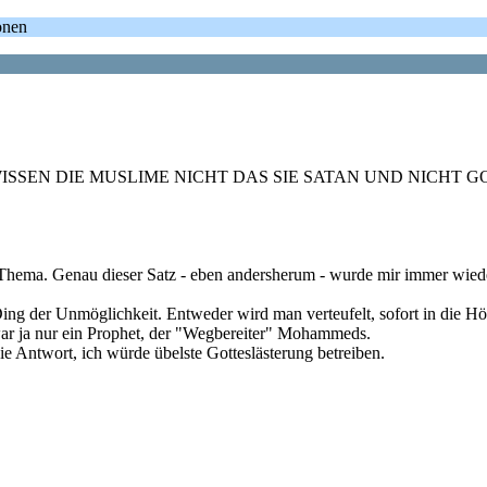
onen
 ---LEIDER WISSEN DIE MUSLIME NICHT DAS SIE SATAN UND
m Thema. Genau dieser Satz - eben andersherum - wurde mir immer wied
Ding der Unmöglichkeit. Entweder wird man verteufelt, sofort in die H
 war ja nur ein Prophet, der "Wegbereiter" Mohammeds.
ie Antwort, ich würde übelste Gotteslästerung betreiben.