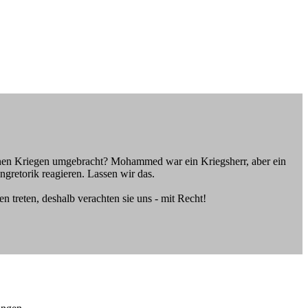
seinen Kriegen umgebracht? Mohammed war ein Kriegsherr, aber ein
gretorik reagieren. Lassen wir das.
 treten, deshalb verachten sie uns - mit Recht!