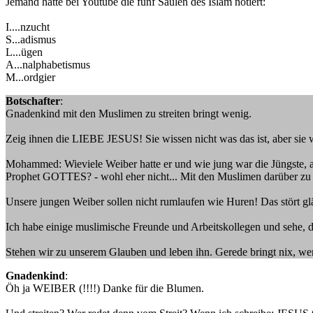
Jemand hatte bei Youtube die fünf Säulen des Islam notiert:
I....nzucht
S...adismus
L...ügen
A...nalphabetismus
M...ordgier
Botschafter
:
Gnadenkind mit den Muslimen zu streiten bringt wenig.
Zeig ihnen die LIEBE JESUS! Sie wissen nicht was das ist, aber si
Mohammed: Wieviele Weiber hatte er und wie jung war die Jüngste, al
Prophet GOTTES? - wohl eher nicht... Mit den Muslimen darüber zu di
Unsere jungen Weiber sollen nicht rumlaufen wie Huren! Das stört glä
Ich habe einige muslimische Freunde und Arbeitskollegen und sehe, da
Stehen wir zu unserem Glauben und leben ihn. Gerede bringt nix, wen
Gnadenkind
:
Öh ja WEIBER (!!!!) Danke für die Blumen.