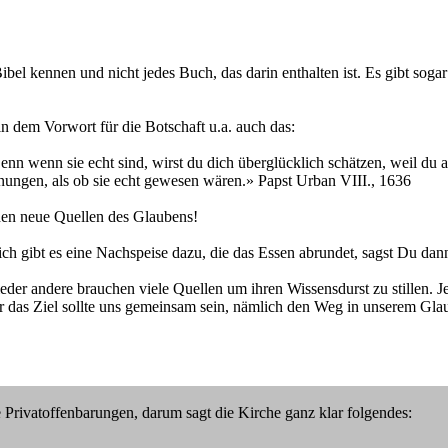
 Bibel kennen und nicht jedes Buch, das darin enthalten ist. Es gibt so
n in dem Vorwort für die Botschaft u.a. auch das:
Denn wenn sie echt sind, wirst du dich überglücklich schätzen, weil du a
egnungen, als ob sie echt gewesen wären.» Papst Urban VIII., 1636
den neue Quellen des Glaubens!
tzlich gibt es eine Nachspeise dazu, die das Essen abrundet, sagst Du d
wieder andere brauchen viele Quellen um ihren Wissensdurst zu stillen. 
 das Ziel sollte uns gemeinsam sein, nämlich den Weg in unserem Glau
e Privatoffenbarungen, darum sagt die Kirche ganz klar folgendes: