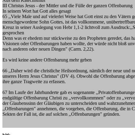
Aus dem Katechismus
III Christus Jesus - der Mittler und die Fülle der ganzen Offenbarung
In seinem Wort hat Gott alles gesagt
65 ,,Viele Male und auf vielerlei Weise hat Gott einst zu den Vätern 
menschgewordene Sohn Gottes, ist das vollkommene, unübertreffbare, e
Kreuz in seiner Auslegung von Hebr 1,1-2 lichtvoll zum Ausdruck:,,Sei
gesprochen
Denn was er ehedem nur stückweise zu den Propheten geredet, das h
Visionen oder Offenbarungen haben wollte, der würde nicht bloß unver
nach anderen oder neuen Dingen" (Carm. 2,22).
Es wird keine andere Offenbarung mehr geben
66 ,,Daher wird die christliche Heilsordnung, nämlich der neue und 
unseres Herrn Jesus Christus" (DV 4). Obwohl die Offenbarung abgeschl
ihre ganze Tragweite zu erfassen.
67 Im Laufe der Jahrhunderte gab es sogenannte ,,Privatoffenbarungen
endgültige Offenbarung Christi zu ,,vervollkommnen" oder zu ,,vervoll
der Glaubenssinn der Gläubigen zu unterscheiden und wahrzunehmen, w
,,Offenbarungen" annehmen, die vorgeben, die Offenbarung, die in Chri
Sekten der Fall ist, die auf solchen ,,Offenbarungen" gründen.