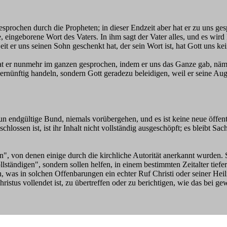
gesprochen durch die Propheten; in dieser Endzeit aber hat er zu uns g
ingeborene Wort des Vaters. In ihm sagt der Vater alles, und es wird 
t er uns seinen Sohn geschenkt hat, der sein Wort ist, hat Gott uns ke
at er nunmehr im ganzen gesprochen, indem er uns das Ganze gab, näm
nünftig handeln, sondern Gott geradezu beleidigen, weil er seine Auge
nun endgültige Bund, niemals vorübergehen, und es ist keine neue öffe
ossen ist, ist ihr Inhalt nicht vollständig ausgeschöpft; es bleibt Sa
", von denen einige durch die kirchliche Autorität anerkannt wurden. 
ständigen", sondern sollen helfen, in einem bestimmten Zeitalter tiefe
as in solchen Offenbarungen ein echter Ruf Christi oder seiner Heilig
stus vollendet ist, zu übertreffen oder zu berichtigen, wie das bei ge