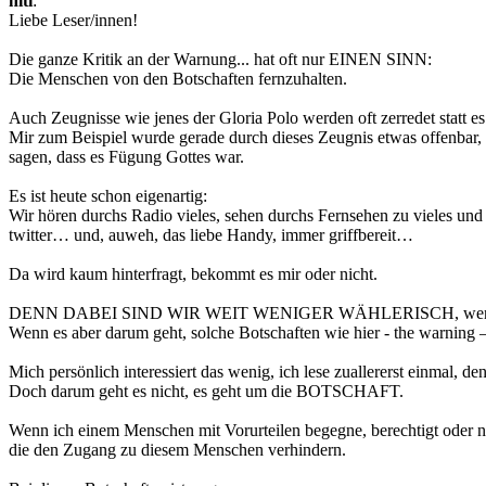
hiti
:
Liebe Leser/innen!
Die ganze Kritik an der Warnung... hat oft nur EINEN SINN:
Die Menschen von den Botschaften fernzuhalten.
Auch Zeugnisse wie jenes der Gloria Polo werden oft zerredet stat
Mir zum Beispiel wurde gerade durch dieses Zeugnis etwas offenba
sagen, dass es Fügung Gottes war.
Es ist heute schon eigenartig:
Wir hören durchs Radio vieles, sehen durchs Fernsehen zu vieles und 
twitter… und, auweh, das liebe Handy, immer griffbereit…
Da wird kaum hinterfragt, bekommt es mir oder nicht.
DENN DABEI SIND WIR WEIT WENIGER WÄHLERISCH, wenn überha
Wenn es aber darum geht, solche Botschaften wie hier - the warning 
Mich persönlich interessiert das wenig, ich lese zuallererst einmal, d
Doch darum geht es nicht, es geht um die BOTSCHAFT.
Wenn ich einem Menschen mit Vorurteilen begegne, berechtigt oder n
die den Zugang zu diesem Menschen verhindern.