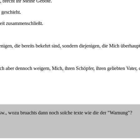
 brecht ihr Meine Gebote.
 geschieht.
heit zusammenschließt.
nigen, die bereits bekehrt sind, sondern diejenigen, die Mich überhaup
h aber dennoch weigern, Mich, ihren Schöpfer, ihren geliebten Vater, de
usw., wozu bruachts dann noch solche texte wie die der "Warnung"?