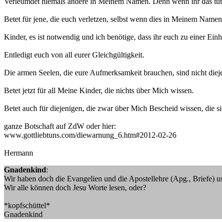
Verleumdet niemals andere in Meinem Namen. Denn wenn ihr das tut,
Betet für jene, die euch verletzen, selbst wenn dies in Meinem Namen
Kinder, es ist notwendig und ich benötige, dass ihr euch zu einer Ein
Entledigt euch von all eurer Gleichgültigkeit.
Die armen Seelen, die eure Aufmerksamkeit brauchen, sind nicht dieje
Betet jetzt für all Meine Kinder, die nichts über Mich wissen.
Betet auch für diejenigen, die zwar über Mich Bescheid wissen, die sic
ganze Botschaft auf ZdW oder hier:
www.gottliebtuns.com/diewarnung_6.htm#2012-02-26
Hermann
Gnadenkind
:
Wir haben doch die Evangelien und die Apostellehre (Apg., Briefe) 
Wir alle können doch Jesu Worte lesen, oder?
*kopfschüttel*
Gnadenkind