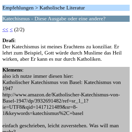
Empfehlungen > Katholische Literatur
Katechismus - Diese Ausgabe oder eine andere?
<<
<
(2/2)
Drafi
:
Der Katechismus ist meines Erachtens zu konziliar. Er
lehrt zum Beispiel, Gott würde durch Muslime das Heil
wirken, aber Er kann es nur durch Katholiken.
Klemens
:
also ich nutze immer diesen hier:
Katholischer Katechismus von Basel: Katechismus von
1947
http://www.amazon.de/Katholischer-Katechismus-von-
Basel-1947/dp/3932691482/ref=sr_1_1?
ie=UTF8&qid=1417121489&sr=8-
1&keywords=katechismus%2C+basel
einfach geschrieben, leicht zuverstehen. Was will man
mehr?