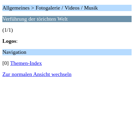
Allgemeines > Fotogalerie / Videos / Musik
Verführung der törichten Welt
(1/1)
Logos
:
Navigation
[0]
Themen-Index
Zur normalen Ansicht wechseln