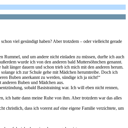
chon viel gesündigt haben? Aber trotzdem – oder vielleicht gerade
inen Rummel, und um andere nicht einladen zu müssen, durfte ich auch
d, außerdem wurde ich von den anderen bald Muttersöhnchen genannt.
 halt länger dauern und schon trieb ich mich mit den anderen herum.
h, solange ich zur Schule gehe mit Mädchen herumtreibe. Doch ich
deren Buben anerkannt zu werden, sündige ich ja nicht!“
mit anderen Buben und Mädchen aus.
entzündung, sobald Basistraining war. Ich will eben nicht rennen,
en, ich hatte dann meine Ruhe von ihm. Aber trotzdem war das alles
 christlich, dass ich vorerst auf eine eigene Familie verzichtete, um