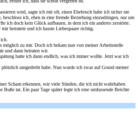
ch, erfuhr ich, dass sie schon vergeben ist.
assieren wird, sagte ich mir oft, einen Ehebruch habe ich sicher nie
e, beschloss ich, eben in eine fremde Beziehung einzudringen, nur um
te ich doch kein Glück aufbauen, in dem ich ein anderes zerstörte.
ir heiratete und ich hasste Liebespaare richtig.
ich.
als möglich zu mir. Doch ich bekam nun von meiner Arbeitsstelle
ir und dann heiraten wir.
pätung hatte ich dann endlich, was ich immer wollte. Jetzt war ich
ben plötzlich umgedreht habe. Nun wurde ich zwar auf Grund meiner
einer Scham erkennen, wie viele Sünden, die ich nicht wahrhaben
 Buße tat. Ein paar Tage später legte ich eine umfassende Beichte