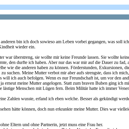
anderen bin ich doch sowieso am Leben vorbei gegangen, was soll ich s
Kindheit wieder ein.
er war überstreng, sie wollte mir keine Freunde lassen. Sie wollte ke
rnte, den durfte ich haben. Aber nur das war mir auf die Dauer zu fa
elbe wie die anderen haben zu können. Förderstunden, Exkursionen, die
 zu suchen. Meine Mutter verbot mir aber aufs strengste, dass ich mic
as will ich auch befolgen. Wenn es nur Freundschaft ist, um vor den an
e ja erneut meine Mutter angelogen. Statt zum braven Buben ging ich 
ere lästige Menschen mit Lügen fern. Beim Militär hatte ich immer Venen
ine Zahlen wusste, erfand ich eben welche. Besser als gekündigt werd
ehen hätte können, doch nun erkrankte meine Mutter. Dies war vielleicht
 ohne Eltern und ohne Partnerin, jetzt muss eine Frau her.