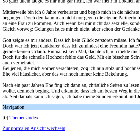
So ganz allein taugte es mir nun gar nicht, ich war mehr in Lokalen a
Mittlerweile bin ich 8 Jahre verheiratet und begab mich in die nächste
begangen. Doch den kann man nicht nur gegen die eigene Partnerin beg
an eine Frau zu kommen. Auch wenn bei mir nicht das sexuelle, sonder
Gleich vorweg: Gelungen ist es mir eh nicht, aber schon der Gedanke 
Gott zeigte es mir anders. Dass ich kein Glück zerstören müsse. Ich f
Doch war ich jetzt dankbarer, dass ich zumindest eine Freundin hatte?
gerade keinen Urlaub. Einmal ist kein Mal, dachte ich, ich melde mi
Doch für die schnelle Hochzeit fehlte das Geld. Mit ein bisschen Schw
auch verheiratet.
Bei jenen, die mich vorher verachteten, zog ich nun stolz und hochnä
Ehe viel häuslicher, aber das war noch immer keine Bekehrung.
Nach ein paar Jahren Ehe fing ich dann an, christliche Seiten zu le
wollte, dennoch beging. Und erkannte, dass ich am besten Weg in die
ab. Seit damals kann ich sagen, ich habe meine Sünden erkannt und
Navigation
[0]
Themen-Index
Zur normalen Ansicht wechseln