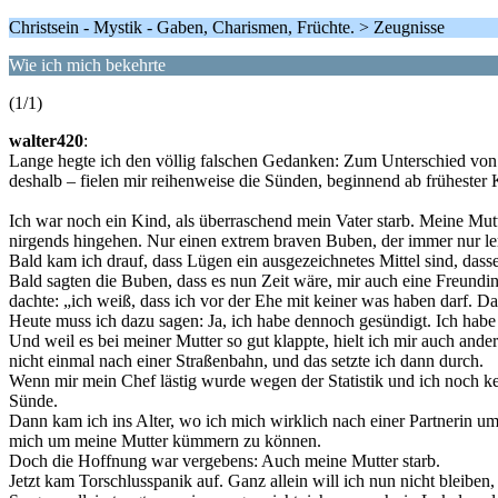
Christsein - Mystik - Gaben, Charismen, Früchte. > Zeugnisse
Wie ich mich bekehrte
(1/1)
walter420
:
Lange hegte ich den völlig falschen Gedanken: Zum Unterschied von 
deshalb – fielen mir reihenweise die Sünden, beginnend ab frühester 
Ich war noch ein Kind, als überraschend mein Vater starb. Meine Mutt
nirgends hingehen. Nur einen extrem braven Buben, der immer nur le
Bald kam ich drauf, dass Lügen ein ausgezeichnetes Mittel sind, dass
Bald sagten die Buben, dass es nun Zeit wäre, mir auch eine Freundin
dachte: „ich weiß, dass ich vor der Ehe mit keiner was haben darf. D
Heute muss ich dazu sagen: Ja, ich habe dennoch gesündigt. Ich hab
Und weil es bei meiner Mutter so gut klappte, hielt ich mir auch and
nicht einmal nach einer Straßenbahn, und das setzte ich dann durch.
Wenn mir mein Chef lästig wurde wegen der Statistik und ich noch ke
Sünde.
Dann kam ich ins Alter, wo ich mich wirklich nach einer Partnerin ums
mich um meine Mutter kümmern zu können.
Doch die Hoffnung war vergebens: Auch meine Mutter starb.
Jetzt kam Torschlusspanik auf. Ganz allein will ich nun nicht bleiben,