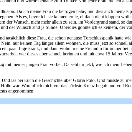
ls daheim und wurde beinahe zum Trinker. Von jeder Frau, die ich anspra
 Illusion. Da ich meine Frau nie betrogen habe, und dies auch niemals p
ehen. Als es, bevor ich sie kennenlernte, einfach nicht klappen wollt
n der Wunsch, nicht mehr allein zu sein, im Vordergrund stand, so durf
und der Wunsch sind ja Sünde. Überdies gönnte ich es keinem, der vor m
and tatsächlich diese Frau, die schon genauso Torschlusspanik hatte wie 
 Nein, nur keinen Tag länger allein wohnen, die muss jetzt so schnell 
ch ein paar Tage krank, und dann wohnt meine Freundin für immer bei m
arzarbeit war dieses aber schnell herinnen und mit etwa 15 Jahren Vers
sig mit meiner jungen Frau vorbei. Da seht ihr jetzt, wie ich mein Le
sen. Und las bei Euch die Geschichte über Gloria Polo. Und musste zu m
 Hölle war. Worauf ich mich vor das nächste Kreuz begab und voll Reue
 Jesus angenommen.