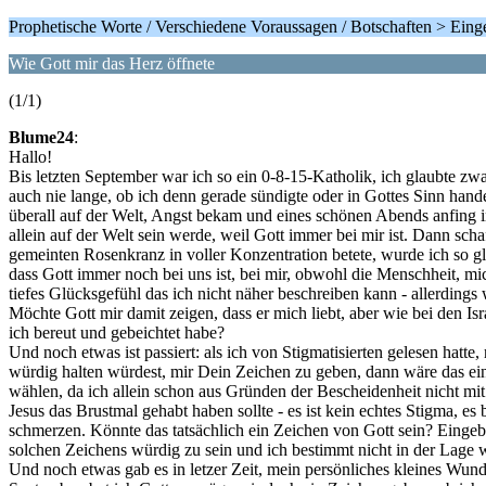
Prophetische Worte / Verschiedene Voraussagen / Botschaften > Ein
Wie Gott mir das Herz öffnete
(1/1)
Blume24
:
Hallo!
Bis letzten September war ich so ein 0-8-15-Katholik, ich glaubte zwa
auch nie lange, ob ich denn gerade sündigte oder in Gottes Sinn hande
überall auf der Welt, Angst bekam und eines schönen Abends anfing i
allein auf der Welt sein werde, weil Gott immer bei mir ist. Dann scha
gemeinten Rosenkranz in voller Konzentration betete, wurde ich so glüc
dass Gott immer noch bei uns ist, bei mir, obwohl die Menschheit, mic
tiefes Glücksgefühl das ich nicht näher beschreiben kann - allerdings
Möchte Gott mir damit zeigen, dass er mich liebt, aber wie bei den Is
ich bereut und gebeichtet habe?
Und noch etwas ist passiert: als ich von Stigmatisierten gelesen hatt
würdig halten würdest, mir Dein Zeichen zu geben, dann wäre das ein
wählen, da ich allein schon aus Gründen der Bescheidenheit nicht mit 
Jesus das Brustmal gehabt haben sollte - es ist kein echtes Stigma, es 
schmerzen. Könnte das tatsächlich ein Zeichen von Gott sein? Eingebil
solchen Zeichens würdig zu sein und ich bestimmt nicht in der Lage 
Und noch etwas gab es in letzer Zeit, mein persönliches kleines Wun