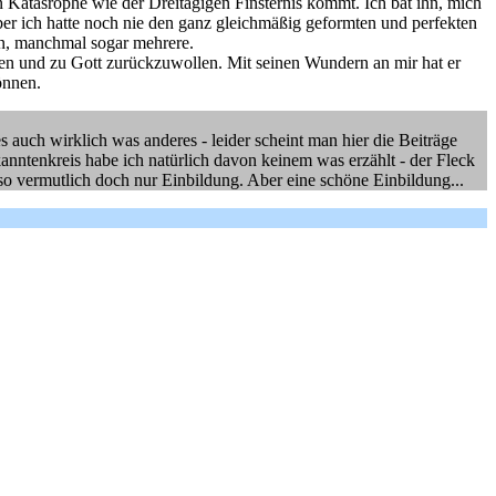
en Katasrophe wie der Dreitägigen Finsternis kommt. Ich bat ihn, mich
aber ich hatte noch nie den ganz gleichmäßig geformten und perfekten
en, manchmal sogar mehrere.
hren und zu Gott zurückzuwollen. Mit seinen Wundern an mir hat er
önnen.
s auch wirklich was anderes - leider scheint man hier die Beiträge
nntenkreis habe ich natürlich davon keinem was erzählt - der Fleck
also vermutlich doch nur Einbildung. Aber eine schöne Einbildung...