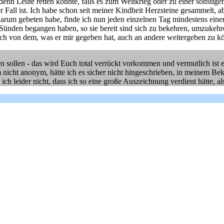
denn Leute retten könnte, falls es zum Weltkrieg oder zu einer sonstig
r Fall ist. Ich habe schon seit meiner Kindheit Herzsteine gesammelt, 
darum gebeten habe, finde ich nun jeden einzelnen Tag mindestens ein
en Sünden begangen haben, so sie bereit sind sich zu bekehren, umzuke
lich von dem, was er mir gegeben hat, auch an andere weitergeben zu k
n sollen - das wird Euch total verrückt vorkommen und vermutlich ist e
icht anonym, hätte ich es sicher nicht hingeschrieben, in meinem Beka
ich leider nicht, dass ich so eine große Auszeichnung verdient hätte, 