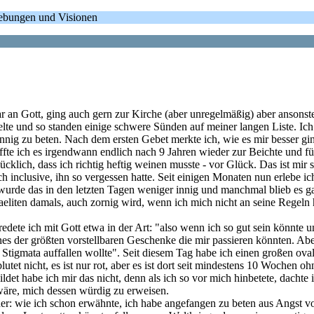
gebungen und Visionen
r an Gott, ging auch gern zur Kirche (aber unregelmäßig) aber ansonste
lte und so standen einige schwere Sünden auf meiner langen Liste. Ich 
nnig zu beten. Nach dem ersten Gebet merkte ich, wie es mir besser gi
ffte ich es irgendwann endlich nach 9 Jahren wieder zur Beichte und fühl
klich, dass ich richtig heftig weinen musste - vor Glück. Das ist mir s
h inclusive, ihn so vergessen hatte. Seit einigen Monaten nun erlebe ic
 wurde das in den letzten Tagen weniger innig und manchmal blieb es ganz
raeliten damals, auch zornig wird, wenn ich mich nicht an seine Regeln 
e, redete ich mit Gott etwa in der Art: "also wenn ich so gut sein könnt
es der größten vorstellbaren Geschenke die mir passieren könnten. Ab
Stigmata auffallen wollte". Seit diesem Tag habe ich einen großen oval-
blutet nicht, es ist nur rot, aber es ist dort seit mindestens 10 Wochen
det habe ich mir das nicht, denn als ich so vor mich hinbetete, dachte 
wäre, mich dessen würdig zu erweisen.
der: wie ich schon erwähnte, ich habe angefangen zu beten aus Angst v