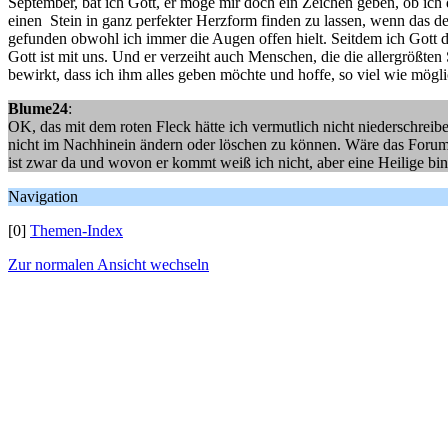
September, bat ich Gott, er möge mir doch ein Zeichen geben, ob ich 
einen Stein in ganz perfekter Herzform finden zu lassen, wenn das de
gefunden obwohl ich immer die Augen offen hielt. Seitdem ich Gott 
Gott ist mit uns. Und er verzeiht auch Menschen, die die allergrößt
bewirkt, dass ich ihm alles geben möchte und hoffe, so viel wie mög
Blume24
:
OK, das mit dem roten Fleck hätte ich vermutlich nicht niederschreibe
nicht im Nachhinein ändern oder löschen zu können. Wäre das Forum n
ist zwar da und wovon er kommt weiß ich nicht, aber eine Heilige bin 
Navigation
[0]
Themen-Index
Zur normalen Ansicht wechseln