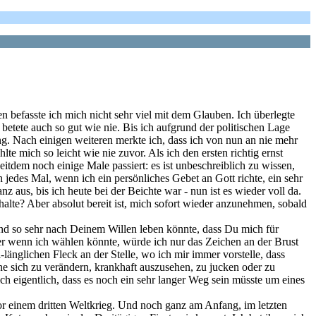
n befasste ich mich nicht sehr viel mit dem Glauben. Ich überlegte
betete auch so gut wie nie. Bis ich aufgrund der politischen Lage
ng. Nach einigen weiteren merkte ich, dass ich von nun an nie mehr
te mich so leicht wie nie zuvor. Als ich den ersten richtig ernst
eitdem noch einige Male passiert: es ist unbeschreiblich zu wissen,
h jedes Mal, wenn ich ein persönliches Gebet an Gott richte, ein sehr
 aus, bis ich heute bei der Beichte war - nun ist es wieder voll da.
halte? Aber absolut bereit ist, mich sofort wieder anzunehmen, sobald
e und so sehr nach Deinem Willen leben könnte, dass Du mich für
er wenn ich wählen könnte, würde ich nur das Zeichen an der Brust
länglichen Fleck an der Stelle, wo ich mir immer vorstelle, dass
 ohne sich zu verändern, krankhaft auszusehen, zu jucken oder zu
ich eigentlich, dass es noch ein sehr langer Weg sein müsste um eines
or einem dritten Weltkrieg. Und noch ganz am Anfang, im letzten