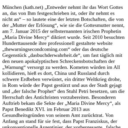
München (kath.net) „Entweder nehmt ihr das Wort Gottes
an, das von Ihm festgeschrieben ist, oder ihr nehmt es
nicht an“ – so lautete eine der letzten Botschaften, die von
der „Mutter der Erlösung“, wie sie die Gottesmutter nennt,
am 7. Januar 2015 der selbsternannten irischen Prophetin
„Maria Divine Mercy“ diktiert wurde. Seit 2010 besuchten
Hunderttausende ihre professionell gestaltete website
„thewarningsecondcoming.com“ oder das deutsche
Gegenstück „dasbuchderwahrheit.de“, um fast täglich mit
den neuen apokalyptischen Schreckensbotschaften der
„Warnung“ versorgt zu werden. Kometen würden im All
kollidieren, hieß es dort, China und Russland durch
schwere Erdbeben verwüstet, ein dritter Weltkrieg drohe,
in Rom würde der Papst gestürzt und aus der Stadt gejagt
und „der falsche Prophet“ den Stuhl Petri besetzen, um die
Herrschaft des Antichristen vorzubereiten. Besonderen
Auftrieb bekam die Sekte der „Maria Divine Mercy“, als
Papst Benedikt XVI. im Februar 2013 aus
Gesundheitsgründen von seinem Amt zurücktrat. Von
Anfang an stand für sie fest, dass Papst Franziskus, der
unkonventionelle Argentinier, der vorhergesagte „falsche