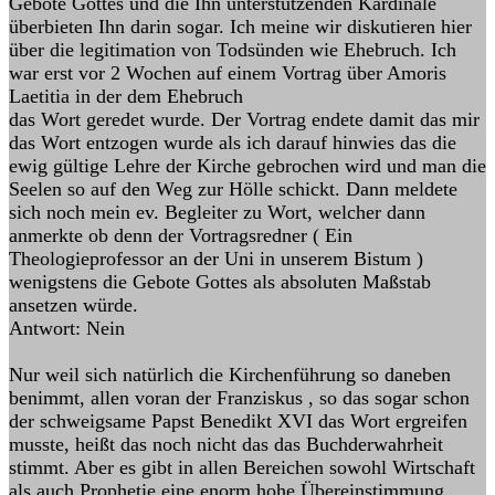
Gebote Gottes und die Ihn unterstützenden Kardinäle
überbieten Ihn darin sogar. Ich meine wir diskutieren hier
über die legitimation von Todsünden wie Ehebruch. Ich
war erst vor 2 Wochen auf einem Vortrag über Amoris
Laetitia in der dem Ehebruch
das Wort geredet wurde. Der Vortrag endete damit das mir
das Wort entzogen wurde als ich darauf hinwies das die
ewig gültige Lehre der Kirche gebrochen wird und man die
Seelen so auf den Weg zur Hölle schickt. Dann meldete
sich noch mein ev. Begleiter zu Wort, welcher dann
anmerkte ob denn der Vortragsredner ( Ein
Theologieprofessor an der Uni in unserem Bistum )
wenigstens die Gebote Gottes als absoluten Maßstab
ansetzen würde.
Antwort: Nein
Nur weil sich natürlich die Kirchenführung so daneben
benimmt, allen voran der Franziskus , so das sogar schon
der schweigsame Papst Benedikt XVI das Wort ergreifen
musste, heißt das noch nicht das das Buchderwahrheit
stimmt. Aber es gibt in allen Bereichen sowohl Wirtschaft
als auch Prophetie eine enorm hohe Übereinstimmung.