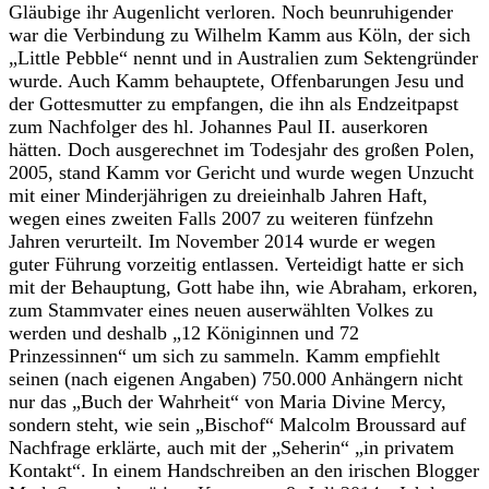
Gläubige ihr Augenlicht verloren. Noch beunruhigender
war die Verbindung zu Wilhelm Kamm aus Köln, der sich
„Little Pebble“ nennt und in Australien zum Sektengründer
wurde. Auch Kamm behauptete, Offenbarungen Jesu und
der Gottesmutter zu empfangen, die ihn als Endzeitpapst
zum Nachfolger des hl. Johannes Paul II. auserkoren
hätten. Doch ausgerechnet im Todesjahr des großen Polen,
2005, stand Kamm vor Gericht und wurde wegen Unzucht
mit einer Minderjährigen zu dreieinhalb Jahren Haft,
wegen eines zweiten Falls 2007 zu weiteren fünfzehn
Jahren verurteilt. Im November 2014 wurde er wegen
guter Führung vorzeitig entlassen. Verteidigt hatte er sich
mit der Behauptung, Gott habe ihn, wie Abraham, erkoren,
zum Stammvater eines neuen auserwählten Volkes zu
werden und deshalb „12 Königinnen und 72
Prinzessinnen“ um sich zu sammeln. Kamm empfiehlt
seinen (nach eigenen Angaben) 750.000 Anhängern nicht
nur das „Buch der Wahrheit“ von Maria Divine Mercy,
sondern steht, wie sein „Bischof“ Malcolm Broussard auf
Nachfrage erklärte, auch mit der „Seherin“ „in privatem
Kontakt“. In einem Handschreiben an den irischen Blogger