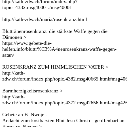
http://kath-zdw.ch/forum/index.php?
topic=4382.msg40001#msg40001
http://kath-zdw.ch/maria/rosenkranz.html
Bluttränenrosenkranz: die stärkste Waffe gegen die
Dämonen >
https://www.gebete-die-
helfen.info/bluttr%C3%A4nenrosenkranz-waffe-gegen-
satan/
ROSENKRANZ ZUM HIMMLISCHEN VATER >
http://kath-
zdw.ch/forum/index.php/topic,4382.msg40665.html#msg40
Barmherzigkeitsrosenkranz >
http://kath-
zdw.ch/forum/index.php/topic,4372.msg42656.html#msg42
Gebete an B. Nwoje -
Andacht zum kostbarsten Blut Jesu Christi - geoffenbart an
Barnabas Nwoye >