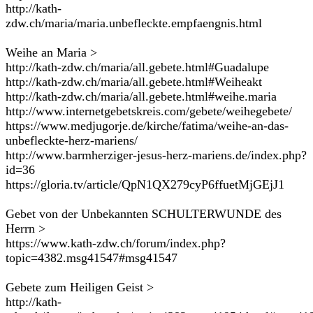
http://kath-
zdw.ch/maria/maria.unbefleckte.empfaengnis.html
Weihe an Maria >
http://kath-zdw.ch/maria/all.gebete.html#Guadalupe
http://kath-zdw.ch/maria/all.gebete.html#Weiheakt
http://kath-zdw.ch/maria/all.gebete.html#weihe.maria
http://www.internetgebetskreis.com/gebete/weihegebete/
https://www.medjugorje.de/kirche/fatima/weihe-an-das-
unbefleckte-herz-mariens/
http://www.barmherziger-jesus-herz-mariens.de/index.php?
id=36
https://gloria.tv/article/QpN1QX279cyP6ffuetMjGEjJ1
Gebet von der Unbekannten SCHULTERWUNDE des
Herrn >
https://www.kath-zdw.ch/forum/index.php?
topic=4382.msg41547#msg41547
Gebete zum Heiligen Geist >
http://kath-