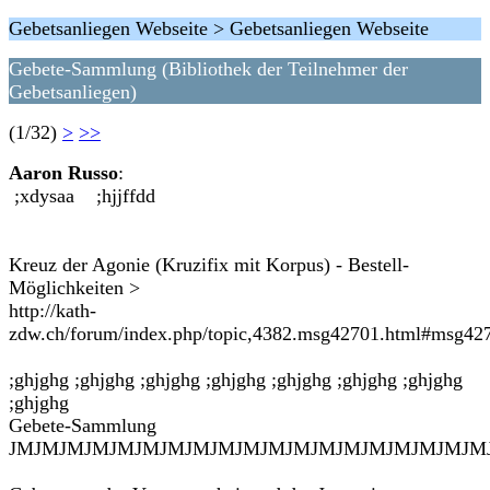
Gebetsanliegen Webseite > Gebetsanliegen Webseite
Gebete-Sammlung (Bibliothek der Teilnehmer der
Gebetsanliegen)
(1/32)
>
>>
Aaron Russo
:
;xdysaa ;hjjffdd
Kreuz der Agonie (Kruzifix mit Korpus) - Bestell-
Möglichkeiten >
http://kath-
zdw.ch/forum/index.php/topic,4382.msg42701.html#msg42
;ghjghg ;ghjghg ;ghjghg ;ghjghg ;ghjghg ;ghjghg ;ghjghg
;ghjghg
Gebete-Sammlung
JMJMJMJMJMJMJMJMJMJMJMJMJMJMJMJMJMJMJM