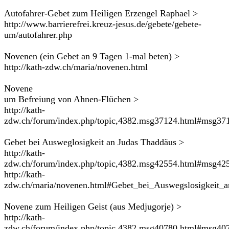
Autofahrer-Gebet zum Heiligen Erzengel Raphael >
http://www.barrierefrei.kreuz-jesus.de/gebete/gebete-
um/autofahrer.php
Novenen (ein Gebet an 9 Tagen 1-mal beten) >
http://kath-zdw.ch/maria/novenen.html
Novene
um Befreiung von Ahnen-Flüchen >
http://kath-
zdw.ch/forum/index.php/topic,4382.msg37124.html#msg37
Gebet bei Ausweglosigkeit an Judas Thaddäus >
http://kath-
zdw.ch/forum/index.php/topic,4382.msg42554.html#msg42
http://kath-
zdw.ch/maria/novenen.html#Gebet_bei_Auswegslosigkeit_
Novene zum Heiligen Geist (aus Medjugorje) >
http://kath-
zdw.ch/forum/index.php/topic,4382.msg40780.html#msg40