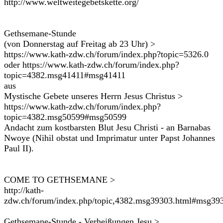
http://www.weltweitegebetskette.org/
Gethsemane-Stunde
(von Donnerstag auf Freitag ab 23 Uhr) >
https://www.kath-zdw.ch/forum/index.php?topic=5326.0
oder https://www.kath-zdw.ch/forum/index.php?
topic=4382.msg41411#msg41411
aus
Mystische Gebete unseres Herrn Jesus Christus >
https://www.kath-zdw.ch/forum/index.php?
topic=4382.msg50599#msg50599
Andacht zum kostbarsten Blut Jesu Christi - an Barnabas
Nwoye (Nihil obstat und Imprimatur unter Papst Johannes
Paul II).
COME TO GETHSEMANE >
http://kath-
zdw.ch/forum/index.php/topic,4382.msg39303.html#msg39
Gethsemane-Stunde - Verheißungen Jesu >