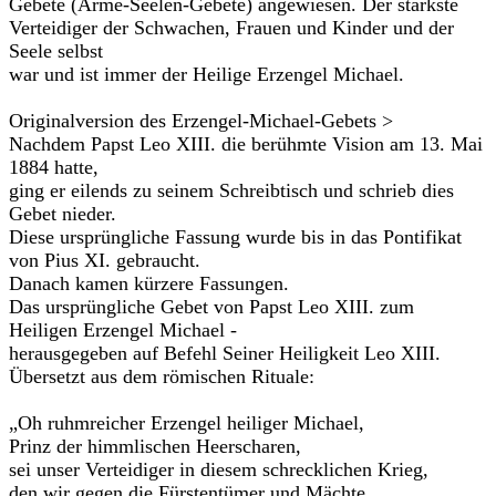
Gebete (Arme-Seelen-Gebete) angewiesen. Der stärkste
Verteidiger der Schwachen, Frauen und Kinder und der
Seele selbst
war und ist immer der Heilige Erzengel Michael.
Originalversion des Erzengel-Michael-Gebets >
Nachdem Papst Leo XIII. die berühmte Vision am 13. Mai
1884 hatte,
ging er eilends zu seinem Schreibtisch und schrieb dies
Gebet nieder.
Diese ursprüngliche Fassung wurde bis in das Pontifikat
von Pius XI. gebraucht.
Danach kamen kürzere Fassungen.
Das ursprüngliche Gebet von Papst Leo XIII. zum
Heiligen Erzengel Michael -
herausgegeben auf Befehl Seiner Heiligkeit Leo XIII.
Übersetzt aus dem römischen Rituale:
„Oh ruhmreicher Erzengel heiliger Michael,
Prinz der himmlischen Heerscharen,
sei unser Verteidiger in diesem schrecklichen Krieg,
den wir gegen die Fürstentümer und Mächte,