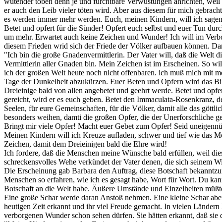
wütender toben denn je und furchtbare Verwüstungen anrichten, weil e
er auch den Leib vieler töten wird. Aber aus diesem für mich gebrach
es werden immer mehr werden. Euch, meinen Kindern, will ich sagen:
Betet und opfert für die Sünder! Opfert euch selbst und euer Tun dur
um mehr. Erwartet auch keine Zeichen und Wunder! Ich will im Verbor
diesem Frieden wrid sich der Friede der Völker aufbauen können. Dann
"Ich bin die große Gnadenvermittlerin. Der Vater will, daß die Welt 
Vermittlerin aller Gnaden bin. Mein Zeichen ist im Erscheinen. So 
ich der großen Welt heute noch nicht offenbaren. ich muß mich mit me
Tage der Dunkelheit abzukürzen. Euer Beten und Opfern wird das Bil
Dreieinige bald von allen angebetet und geehrt werde. Betet und opf
gereicht, wird er es euch geben. Betet den Immaculata-Rosenkranz, de
Seelen, für eure Gemeinschaften, für die Völker, damit alle das göttl
besonders weihen, damti die großen Opfer, die der Unerforschliche g
Bringt mir viele Opfer! Macht euer Gebet zum Opfer! Seid uneigennüt
Meinen Kindern will ich Kreuze aufladen, schwer und tief wie das Mee
Zeichen, damit dem Dreieinigen bald die Ehre wird!
Ich fordere, daß die Menschen meine Wünsche bald erfüllen, weil dies 
schreckensvolles Wehe verkündet der Vater denen, die sich seinem Wi
Die Erscheinung gab Barbara den Auftrag, diese Botschaft bekanntzuma
Menschen so erfahren, wie ich es gesagt habe, Wort für Wort. Du kan
Botschaft an die Welt habe. Äußere Umstände und Einzelheiten müßt
Eine große Schar werde daran Anstoß nehmen. Eine kleine Schar aber 
heutigen Zeit erkannt und ihr viel Freude gemacht. In vielen Ländern 
verborgenen Wunder schon sehen dürfen. Sie hätten erkannt, daß sie d