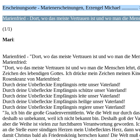
Erscheinungsorte - Marienerscheinungen, Erzengel Michael ...........
Marienfried - Dort, wo das meiste Vertrauen ist und wo man die Mensc
(1/1)
Mari
:
Marienfried - "Dort, wo das meiste Vertrauen ist und wo man die Me
Marienfried:
"Dort, wo das meiste Vertrauen ist und wo man die Menschen lehrt, d
Zeichen des lebendigen Gottes. Ich drücke mein Zeichen meinen Kind
Rosenkranz von Marienfried:
Durch deine Unbefleckte Empfängnis rette unser Vaterland!
Durch deine Unbefleckte Empfängnis schütze unser Vaterland!
Durch deine Unbefleckte Empfängnis leite unser Vaterland!
Durch deine Unbefleckte Empfängnis heilige unser Vaterland!
Durch deine Unbefleckte Empfängnis regiere unser Vaterland!
"Ja, ich bin die große Gnadenvermittlerin. Wie die Welt nur durch d
deshalb so unbekannt, weil ich nicht bekannt bin. Deshalb goß der V
aber die Weihe ist vielen zur furchtbaren Verantwortung geworden. Ic
an die Stelle eurer sündigen Herzen mein Unbeflecktes Herz, dann werd
damit Christus bald als Friedenskönig herrschen kann! Die Welt muß