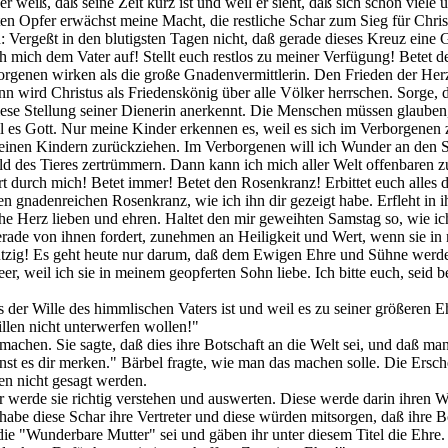
r weiß, daß seine Zeit kurz ist und weil er sieht, daß sich schon viel
ten Opfer erwächst meine Macht, die restliche Schar zum Sieg für Chri
 Vergeßt in den blutigsten Tagen nicht, daß gerade dieses Kreuz eine 
ch mich dem Vater auf! Stellt euch restlos zu meiner Verfügung! Betet 
genen wirken als die große Gnadenvermittlerin. Den Frieden der Herzen
 wird Christus als Friedenskönig über alle Völker herrschen. Sorge, d
diese Stellung seiner Dienerin anerkennt. Die Menschen müssen glauben,
will es Gott. Nur meine Kinder erkennen es, weil es sich im Verborge
inen Kindern zurückziehen. Im Verborgenen will ich Wunder an den Seel
d des Tieres zertrümmern. Dann kann ich mich aller Welt offenbaren z
ert durch mich! Betet immer! Betet den Rosenkranz! Erbittet euch alle
n gnadenreichen Rosenkranz, wie ich ihn dir gezeigt habe. Erfleht in i
iche Herz lieben und ehren. Haltet den mir geweihten Samstag so, wie ic
erade von ihnen fordert, zunehmen an Heiligkeit und Wert, wenn sie i
zig! Es geht heute nur darum, daß dem Ewigen Ehre und Sühne werde. Wen
r, weil ich sie in meinem geopferten Sohn liebe. Ich bitte euch, seid
der Wille des himmlischen Vaters ist und weil es zu seiner größeren Eh
llen nicht unterwerfen wollen!"
chen. Sie sagte, daß dies ihre Botschaft an die Welt sei, und daß man
nst es dir merken." Bärbel fragte, wie man das machen solle. Die Ersc
en nicht gesagt werden.
werde sie richtig verstehen und auswerten. Diese werde darin ihren Wil
habe diese Schar ihre Vertreter und diese würden mitsorgen, daß ihre Bot
ie "Wunderbare Mutter" sei und gäben ihr unter diesem Titel die Ehre.