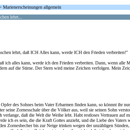
.. > Marienerscheinungen allgemein
hen lehrt...
nschen lehrt, daß ICH Alles kann, werde ICH den Frieden verbreiten!"
aß ich alles kann, werde ich den Frieden verbreiten. Dann, wenn alle 
ern auf die Stirne. Der Stern wird meine Zeichen verfolgen. Mein Zeic
as Opfer des Sohnes beim Vater Erbarmen finden kann, so könnnt ihr nur
ater seine Zornesschale über die Völker aus, weil sie seinen Sohn ve
h verlange, daß die Welt die Weihe lebt. Habt restloses Vertrauen auf 
e ich es sein, die die Kraft Gottes anzieht, und die Liebe des Vaters w
 den Zornesbecher bis zur Neige trinken wegen der unzähligen Sünden,