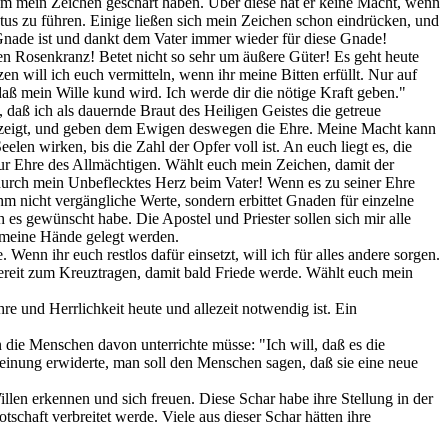
e um mein Zeichen geschart haben. Über diese hat er keine Macht, wenn
stus zu führen. Einige ließen sich mein Zeichen schon eindrücken, und
Gnade ist und dankt dem Vater immer wieder für diese Gnade!
den Rosenkranz! Betet nicht so sehr um äußere Güter! Es geht heute
 will ich euch vermitteln, wenn ihr meine Bitten erfüllt. Nur auf
aß mein Wille kund wird. Ich werde dir die nötige Kraft geben."
 daß ich als dauernde Braut des Heiligen Geistes die getreue
nen zeigt, und geben dem Ewigen deswegen die Ehre. Meine Macht kann
en wirken, bis die Zahl der Opfer voll ist. An euch liegt es, die
ur Ehre des Allmächtigen. Wählt euch mein Zeichen, damit der
s durch mein Unbeflecktes Herz beim Vater! Wenn es zu seiner Ehre
hm nicht vergängliche Werte, sondern erbittet Gnaden für einzelne
h es gewünscht habe. Die Apostel und Priester sollen sich mir alle
n meine Hände gelegt werden.
n ihr euch restlos dafür einsetzt, will ich für alles andere sorgen.
 bereit zum Kreuztragen, damit bald Friede werde. Wählt euch mein
re und Herrlichkeit heute und allezeit notwendig ist. Ein
 die Menschen davon unterrichte müsse: "Ich will, daß es die
heinung erwiderte, man soll den Menschen sagen, daß sie eine neue
len erkennen und sich freuen. Diese Schar habe ihre Stellung in der
schaft verbreitet werde. Viele aus dieser Schar hätten ihre