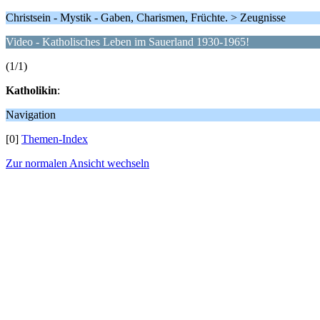
Christsein - Mystik - Gaben, Charismen, Früchte. > Zeugnisse
Video - Katholisches Leben im Sauerland 1930-1965!
(1/1)
Katholikin
:
Navigation
[0]
Themen-Index
Zur normalen Ansicht wechseln