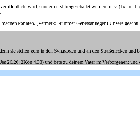
 veröffentlicht wird, sondern erst freigeschaltet werden muss (1x am Ta
.
g machen könnten. (Vermerk: Nummer Gebetsanliegen) Unsere geschul
er; denn sie stehen gern in den Synagogen und an den Straßenecken und
Jes 26,20; 2Kön 4,33) und bete zu deinem Vater im Verborgenen; und de