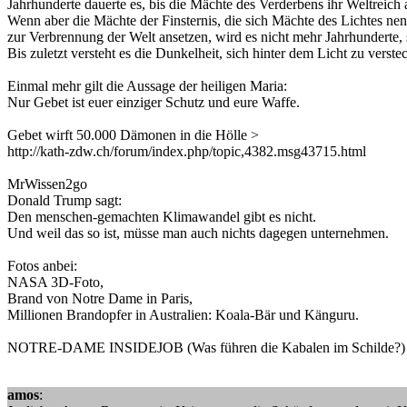
Jahrhunderte dauerte es, bis die Mächte des Verderbens ihr Weltreich 
Wenn aber die Mächte der Finsternis, die sich Mächte des Lichtes ne
zur Verbrennung der Welt ansetzen, wird es nicht mehr Jahrhunderte,
Bis zuletzt versteht es die Dunkelheit, sich hinter dem Licht zu verstec
Einmal mehr gilt die Aussage der heiligen Maria:
Nur Gebet ist euer einziger Schutz und eure Waffe.
Gebet wirft 50.000 Dämonen in die Hölle >
http://kath-zdw.ch/forum/index.php/topic,4382.msg43715.html
MrWissen2go
Donald Trump sagt:
Den menschen-gemachten Klimawandel gibt es nicht.
Und weil das so ist, müsse man auch nichts dagegen unternehmen.
Fotos anbei:
NASA 3D-Foto,
Brand von Notre Dame in Paris,
Millionen Brandopfer in Australien: Koala-Bär und Känguru.
NOTRE-DAME INSIDEJOB (Was führen die Kabalen im Schilde?) -
amos
: