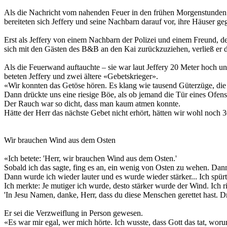
Als die Nachricht vom nahenden Feuer in den frühen Morgenstunden d
bereiteten sich Jeffery und seine Nachbarn darauf vor, ihre Häuser g
Erst als Jeffery von einem Nachbarn der Polizei und einem Freund, de
sich mit den Gästen des B&B an den Kai zurückzuziehen, verließ er 
Als die Feuerwand auftauchte – sie war laut Jeffery 20 Meter hoch u
beteten Jeffery und zwei ältere «Gebetskrieger».
«Wir konnten das Getöse hören. Es klang wie tausend Güterzüge, die
Dann drückte uns eine riesige Böe, als ob jemand die Tür eines Ofens
Der Rauch war so dicht, dass man kaum atmen konnte.
Hätte der Herr das nächste Gebet nicht erhört, hätten wir wohl noch
Wir brauchen Wind aus dem Osten
«Ich betete: 'Herr, wir brauchen Wind aus dem Osten.'
Sobald ich das sagte, fing es an, ein wenig von Osten zu wehen. Dan
Dann wurde ich wieder lauter und es wurde wieder stärker... Ich spürt
Ich merkte: Je mutiger ich wurde, desto stärker wurde der Wind. Ich ri
'In Jesu Namen, danke, Herr, dass du diese Menschen gerettet hast. Dr
Er sei die Verzweiflung in Person gewesen.
«Es war mir egal, wer mich hörte. Ich wusste, dass Gott das tat, woru