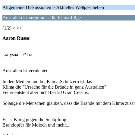
Allgemeine Diskussionen > Aktuelles Weltgeschehen
Australien ist verbrannt - die Klima-Lüge
(1/2)
>
>>
Aaron Russo
:
;xdysaa /*l52
Australien ist vernichtet
In den Medien und bei Klima-Schützern ist das
Klima die "Ursache für die Brände in ganz Australien".
Feuer entsteht aber nicht bei 50 Grad Celsius.
Solange die Menschen glauben, dass die Brände mit dem Klima zusa
Es ist Krieg gegen die Schöpfung.
Brandopfer für Moloch und mehr....