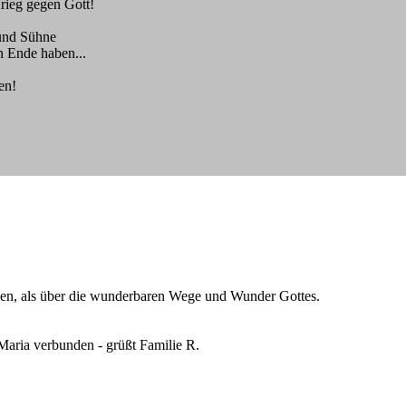
Krieg gegen Gott!
d und Sühne
 Ende haben...
en!
ieben, als über die wunderbaren Wege und Wunder Gottes.
Maria verbunden - grüßt Familie R.