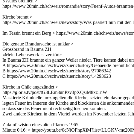
5 Autos brennen >
https://www.20min.ch/schweiz/romandie/story/Fuenf-Autos-brannten
Kirche brennt >
https://www.20min.ch/schweiz/news/story/Was-passiert-nun-mit-de
Im Tessin brennt ein Berg > https://www.20min.ch/schweiz/news/st
Die genaue Brandursache ist unklar >
Grossbrand in Bauma ZH
«Mein Lebenswerk ist zerstört»
In Bauma ZH brannte ein ganzer Weiler nieder. Tiere kamen dabei u
A https://www.20min.ch/schweiz/zuerich/story/Gebaeude-brennt-lich
B https://www.20min.ch/schweiz/zuerich/story/27086342
C https://www.20min.ch/schweiz/zuerich/story/14293623
Kirche in Chile angezündet >
https://gloria.tv/post/tG3LEm8unPzv3pXQsiM8xz1nW
Maskierte Kriminelle umzingelten die Kirche, setzten ein davor gepar
legten Feuer im Inneren der Kirche und blockierten die ankommend
so dass sie das Feuer nicht rechtzeitig löschen konnten.
Zwei andere Kirchen in dem Viertel wurden im November letzten Jahr
Zukunftsvision eines alten Pfarrers 1965
Minute 0:16: > https://youtu.be/0cNiOFnpXiM?list=LLGKV-mc