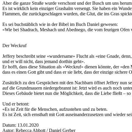
Aber die ganze Straße wurde verschont und der Busch um uns herum
Es ist wirklich kein einziger Grashalm versengt. Sie haben ein Wund
Flammen, die zurückgeschlagen wurden, die Glut, die ins Gras spickt
Es sei buchstäblich wie in der Bibel im Buch Daniel gewesen:
«Wie bei Shadrach, Meshach und Abednego, die vom feurigen Ofen ver
Der Weckruf
Jeffery beschreibt seine «wundersame» Flucht als «eine Gnade, denn, e
und er will nicht, dass jemand dorthin geht».
Er hofft, dass diese Situation als «Weckruf» dienen könnte, der «den
dass es einen Gott gibt und dass er sie liebt, dass der einzige sichere 
Zusätzlich zu den Gesprächen mit den Nachbarn öffnet Jeffery nun se
auf die Grundmauern niedergebrannt ist: Jetzt wird es auch noch unt
Dieses Gebäude bietet nun die Möglichkeit, dass die Liebe fließt – so 
Und er betont:
«Es ist Zeit für die Menschen, aufzustehen und zu beten.
Es ist Zeit, sich ernsthaft mit Gott auseinanderzusetzen und wieder se
Datum: 13.01.2020
Autor: Rebecca Abbott / Daniel Gerber