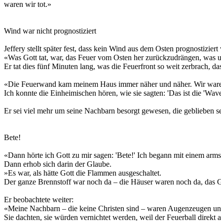
waren wir tot.»
Wind war nicht prognostiziert
Jeffery stellt später fest, dass kein Wind aus dem Osten prognostiziert
«Was Gott tat, war, das Feuer vom Osten her zurückzudrängen, was un
Er tat dies fünf Minuten lang, was die Feuerfront so weit zerbrach, d
«Die Feuerwand kam meinem Haus immer näher und näher. Wir waren d
Ich konnte die Einheimischen hören, wie sie sagten: 'Das ist die 'Wave
Er sei viel mehr um seine Nachbarn besorgt gewesen, die geblieben se
Bete!
«Dann hörte ich Gott zu mir sagen: 'Bete!' Ich begann mit einem arms
Dann erhob sich darin der Glaube.
»Es war, als hätte Gott die Flammen ausgeschaltet.
Der ganze Brennstoff war noch da – die Häuser waren noch da, das 
Er beobachtete weiter:
«Meine Nachbarn – die keine Christen sind – waren Augenzeugen und s
Sie dachten, sie würden vernichtet werden, weil der Feuerball direkt 