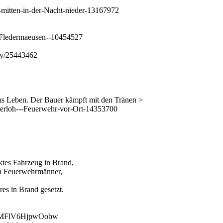
-mitten-in-der-Nacht-nieder-13167972
n-Fledermaeusen--10454527
ory/25443462
ms Leben. Der Bauer kämpft mit den Tränen >
terloh---Feuerwehr-vor-Ort-14353700
ktes Fahrzeug in Brand,
en Feuerwehrmänner,
es in Brand gesetzt.
200MFlV6HjpwOobw