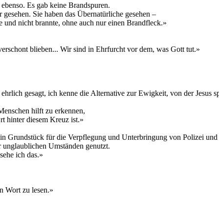
 ebenso. Es gab keine Brandspuren.
er gesehen. Sie haben das Übernatürliche gesehen –
e und nicht brannte, ohne auch nur einen Brandfleck.»
schont blieben... Wir sind in Ehrfurcht vor dem, was Gott tut.»
hrlich gesagt, ich kenne die Alternative zur Ewigkeit, von der Jesus s
 Menschen hilft zu erkennen,
Ort hinter diesem Kreuz ist.»
in Grundstück für die Verpflegung und Unterbringung von Polizei und a
er unglaublichen Umständen genutzt.
sehe ich das.»
in Wort zu lesen.»