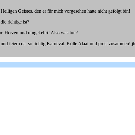
eiligen Geistes, den er für mich vorgesehen hatte nicht gefolgt bin!
e richtige ist?
um Herzen und umgekehrt! Also was tun?
 und feiern da so richtig Karneval. Kölle Alaaf und prost zusammen! j