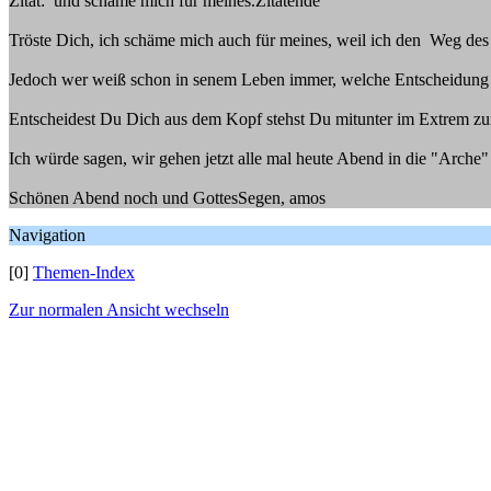
Zitat: und schäme mich für meines.Zitatende
Tröste Dich, ich schäme mich auch für meines, weil ich den Weg des H
Jedoch wer weiß schon in senem Leben immer, welche Entscheidung di
Entscheidest Du Dich aus dem Kopf stehst Du mitunter im Extrem z
Ich würde sagen, wir gehen jetzt alle mal heute Abend in die "Arche"
Schönen Abend noch und GottesSegen, amos
Navigation
[0]
Themen-Index
Zur normalen Ansicht wechseln