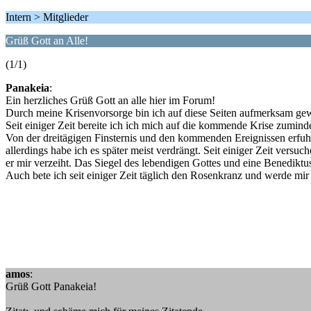
Intern > Mitglieder
Grüß Gott an Alle!
(1/1)
Panakeia
:
Ein herzliches Grüß Gott an alle hier im Forum!
Durch meine Krisenvorsorge bin ich auf diese Seiten aufmerksam ge
Seit einiger Zeit bereite ich ich mich auf die kommende Krise zumindes
Von der dreitägigen Finsternis und den kommenden Ereignissen erfuh
allerdings habe ich es später meist verdrängt. Seit einiger Zeit versu
er mir verzeiht. Das Siegel des lebendigen Gottes und eine Benediktu
Auch bete ich seit einiger Zeit täglich den Rosenkranz und werde m
amos
:
Grüß Gott Panakeia!