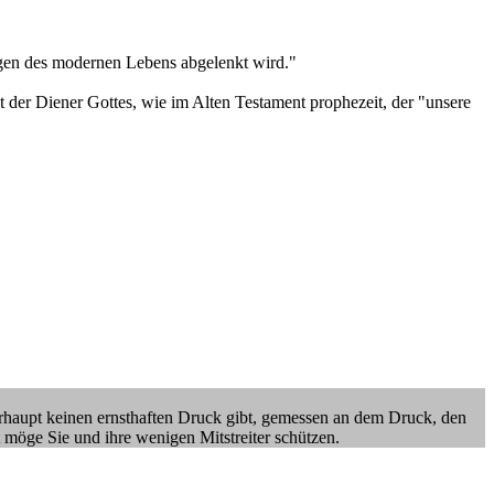
ngen des modernen Lebens abgelenkt wird."
t der Diener Gottes, wie im Alten Testament prophezeit, der "unsere
überhaupt keinen ernsthaften Druck gibt, gemessen an dem Druck, den
 möge Sie und ihre wenigen Mitstreiter schützen.