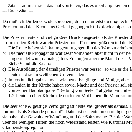
--- Zitat ---an muss sich das mal vorstellen, das es überhaupt keinen
--- Ende Zitat ---
Da muß ich Dir leider widersprechen , denn da urteilst du ungerecht. 
Priestern und den Klerus ins Gericht gegangen ist, ist doch einiges p
Die Priester heute sind viel größere Druck ausgesetzt als die Priester
a) Im dritten Reich war ein Priester noch für einen größeren teil de
Die Leute haben sich kaum getraut gegen Ihn das Wort zu erheben
b) Die mediale Propaganda war zwar vorhanden aber nicht in der heut
hingerichtet wird, damals gab es Zeitungen aber die Macht des TV 
Siehe Standbild Satans
c) Die Ausbildung der damaligen Priester war besser , so wie es die 
heute sind sie in weltlichen Universitäten
d) Innerkirchlich gabs damals wie heute Feiglinge und Mutige, aber 
e) die Laien in der Kirche haben soviel Macht und der Priester soll 
von seiner Hauptaufgabe "Rettung von Seelen" abgehalten und ei
1-2 Leute in einer Kirche die noch den Mut haben die Mundkom
Die seelische & geistige Verfolgung ist heute viel größer als damals. 
mir nichts als Schande gebracht". Daher ist es heute umso mutiger ge
sie haben die Gewalt der Wandlung und der Sakramente. Bei der Warn
über die wenigen Hirten die noch Widerstand leisten wie Kardinal Mül
Glaubenskongregation.