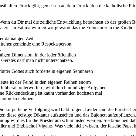
 ernsthaften Druck gibt, gemessen an dem Druck, den die katholische Prie
Wenn du Dir mal die zeitliche Entwicklung betrachtest ab der großen Bo
assiert. In Fatima wurden wir gewarnt das die Freimaurer in die Kirche
 der damaligen Zeit.
r Kirchengemeinde eine Respektsperson.
.
igen Dimension, in der jeder öffentlich
Gerätes darf man nicht unterschätzen.
Mutter Gottes auch forderte in eigenen Seminaren
heute ist der Feind in den eigenen Reihen enorm
sich überall unterwerfen , wird durch unnützige Aufgaben
ne Rückendeckung ist kaum vorhanden höchsten mal
munion zu nehmen
Die körperliche Verfolgung wird bald folgen. Leider sind die Priester h
gen diese geistige Diktatur aufzustehen und das Bajonett aufzupflanzen
ung wird es für die Priester am schlimmsten werden. Sie brauchen da
ler und Erzbischof Vigano. Was viele nicht wissen, der falsche Papst 