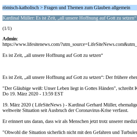
römisch-katholisch > Fragen und Themen zum Glauben allgemein
Kardinal Müller: Es ist Zeit, „all unsere Hoffnung auf Gott zu setzen“
(1/1)
Admin
:
https://www.lifesitenews.com/?utm_source=LifeSiteNews.com&
Es ist Zeit, „all unsere Hoffnung auf Gott zu setzen“
Es ist Zeit, „all unsere Hoffnung auf Gott zu setzen“: Der frühere e
"Der Gläubige weiß: Unser Leben liegt in Gottes Händen", schreibt
Do 19. März 2020 - 13:59 EST
19. März 2020 ( LifeSiteNews ) - Kardinal Gerhard Müller, ehemaliger 
weltweite Situation seit Ausbruch der Coronavirus-Krise verfasst.
Er erinnert uns daran, dass wir als Menschen jetzt trotz unserer medi
"Obwohl die Situation sicherlich nicht mit den Gefahren und Turbulenze