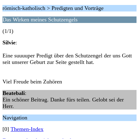
römisch-katholisch > Predigten und Vorträge
Das Wirken meines Schutzengels
(1/1)
Silvie
:
Eine suuuuper Predigt über den Schutzengel der uns Gott
seit unserer Geburt zur Seite gestellt hat.
Viel Freude beim Zuhören
Beatebali
:
Ein schöner Beitrag. Danke fürs teilen. Gelobt sei der
Herr.
Navigation
[0]
Themen-Index