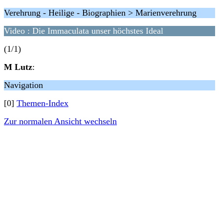
Verehrung - Heilige - Biographien > Marienverehrung
Video : Die Immaculata unser höchstes Ideal
(1/1)
M Lutz
:
Navigation
[0]
Themen-Index
Zur normalen Ansicht wechseln