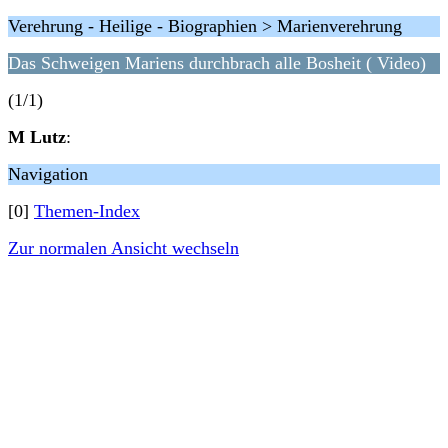
Verehrung - Heilige - Biographien > Marienverehrung
Das Schweigen Mariens durchbrach alle Bosheit ( Video)
(1/1)
M Lutz
:
Navigation
[0]
Themen-Index
Zur normalen Ansicht wechseln