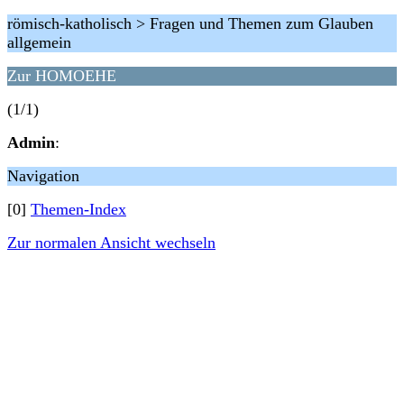
römisch-katholisch > Fragen und Themen zum Glauben
allgemein
Zur HOMOEHE
(1/1)
Admin
:
Navigation
[0]
Themen-Index
Zur normalen Ansicht wechseln