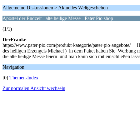
Allgemeine Diskussionen > Aktuelles Weltgeschehen
Apostel der Endzeit - alte heilige Messe - Pater Pio shop
(1/1)
DerFranke
:
https://www.pater-pio.com/produkt-kategorie/pater-pio-angebote/ Ha
des heiligen Erzengels Michael ) in dem Paket haben Sie Werbung mi
die alte heilige Messe feiern und man kann sich mit einschließen lass
Navigation
[0]
Themen-Index
Zur normalen Ansicht wechseln