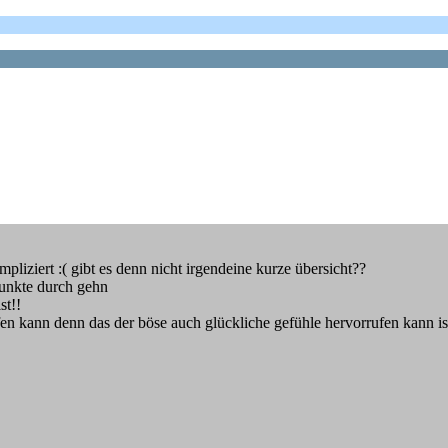
mpliziert :( gibt es denn nicht irgendeine kurze übersicht??
 punkte durch gehn
st!!
en kann denn das der böse auch glückliche gefühle hervorrufen kann is