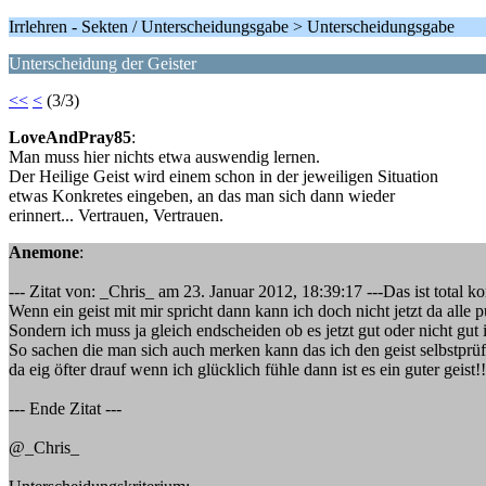
Irrlehren - Sekten / Unterscheidungsgabe > Unterscheidungsgabe
Unterscheidung der Geister
<<
<
(3/3)
LoveAndPray85
:
Man muss hier nichts etwa auswendig lernen.
Der Heilige Geist wird einem schon in der jeweiligen Situation
etwas Konkretes eingeben, an das man sich dann wieder
erinnert... Vertrauen, Vertrauen.
Anemone
:
--- Zitat von: _Chris_ am 23. Januar 2012, 18:39:17 ---Das ist total ko
Wenn ein geist mit mir spricht dann kann ich doch nicht jetzt da alle
Sondern ich muss ja gleich endscheiden ob es jetzt gut oder nicht gut i
So sachen die man sich auch merken kann das ich den geist selbstprüf
da eig öfter drauf wenn ich glücklich fühle dann ist es ein guter geist!!
--- Ende Zitat ---
@_Chris_