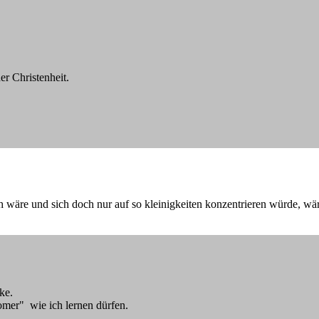
er Christenheit.
wäre und sich doch nur auf so kleinigkeiten konzentrieren würde, wä
ke.
mer" wie ich lernen dürfen.