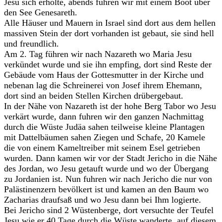
Jesu sich erholte, abends fuhren wir mit einem Boot über
den See Genesareth.
Alle Häuser und Mauern in Israel sind dort aus dem hellen
massiven Stein der dort vorhanden ist gebaut, sie sind hell
und freundlich.
Am 2. Tag führen wir nach Nazareth wo Maria Jesu
verkündet wurde und sie ihn empfing, dort sind Reste der
Gebäude vom Haus der Gottesmutter in der Kirche und
nebenan lag die Schreinerei von Josef ihrem Ehemann,
dort sind an beiden Stellen Kirchen drübergebaut.
In der Nähe von Nazareth ist der hohe Berg Tabor wo Jesu
verkärt wurde, dann fuhren wir den ganzen Nachmittag
durch die Wüste Judäa sahen teilweise kleine Plantagen
mit Dattelbäumen sahen Ziegen und Schafe, 20 Kamele
die von einem Kameltreiber mit seinem Esel getrieben
wurden. Dann kamen wir vor der Stadt Jericho in die Nähe
des Jordan, wo Jesu getauft wurde und wo der Übergang
zu Jordanien ist. Nun fuhren wir nach Jericho die nur von
Palästinenzern bevölkert ist und kamen an den Baum wo
Zacharias draufsaß und wo Jesu dann bei Ihm logierte.
Bei Jericho sind 2 Wüstenberge, dort versuchte der Teufel
Jesu wie er 40 Tage durch die Wüste wanderte, auf diesem