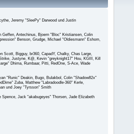
macythe, Jeremy "SleePy" Darwood und Justin
Geffen, Antechinus, Bjoern "Bloc" Kristiansen, Colin
xpression" Benson, Grudge, Michael "Oldiesmann" Eshom,
Ben Scott, Bigguy, br360, CapadY, Chalky, Chas Large,
rike, Justyne, K@, Kevin "greyknight17" Hou, KGIII, Kill
o "Sarge" Dhima, Rumbaar, Pitti, RedOne, S-Ace, Wade
an "Runic" Deakin, Bugo, Bulakbol, Colin "Shadow82x"
edDime" Zuba, Matthew "Labradoodle-360" Kerle,
man und Joey "Tyrsson" Smith
aeme Spence, Jack "akabugeyes" Thorsen, Jade Elizabeth