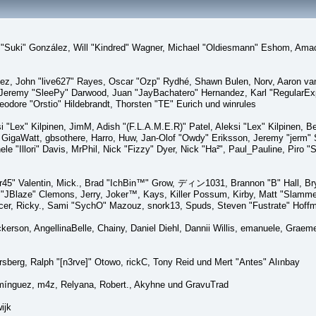
sica "Suki" González, Will "Kindred" Wagner, Michael "Oldiesmann" Eshom, A
lez, John "live627" Rayes, Oscar "Ozp" Rydhé, Shawn Bulen, Norv, Aaron van 
 Jeremy "SleePy" Darwood, Juan "JayBachatero" Hernandez, Karl "RegularE
eodore "Orstio" Hildebrandt, Thorsten "TE" Eurich und winrules
si "Lex" Kilpinen, JimM, Adish "(F.L.A.M.E.R)" Patel, Aleksi "Lex" Kilpinen, 
GigaWatt, gbsothere, Harro, Huw, Jan-Olof "Owdy" Eriksson, Jeremy "jerm" St
ele "Illori" Davis, MrPhil, Nick "Fizzy" Dyer, Nick "Ha²", Paul_Pauline, Pir
45" Valentin, Mick., Brad "IchBin™" Grow, ディン1031, Brannon "B" Hall, Bry
n "JBlaze" Clemons, Jerry, Joker™, Kays, Killer Possum, Kirby, Matt "Slamm
picer, Ricky., Sami "SychO" Mazouz, snork13, Spuds, Steven "Fustrate" Hoff
Dickerson, AngellinaBelle, Chainy, Daniel Diehl, Dannii Willis, emanuele, Gr
sberg, Ralph "[n3rve]" Otowo, rickC, Tony Reid und Mert "Antes" Alınbay
mínguez, m4z, Relyana, Robert., Akyhne und GravuTrad
ijk