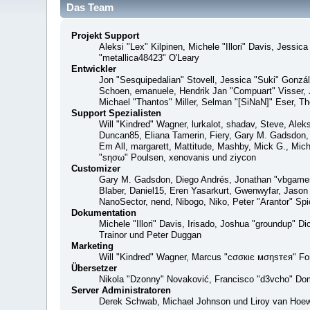
Das Team
Projekt Support
Aleksi "Lex" Kilpinen, Michele "Illori" Davis, Jes
"metallica48423" O'Leary
Entwickler
Jon "Sesquipedalian" Stovell, Jessica "Suki" Gonzá
Schoen, emanuele, Hendrik Jan "Compuart" Visser,
Michael "Thantos" Miller, Selman "[SiNaN]" Eser, Th
Support Spezialisten
Will "Kindred" Wagner, lurkalot, shadav, Steve, Alek
Duncan85, Eliana Tamerin, Fiery, Gary M. Gadsdon, 
Em All, margarett, Mattitude, Mashby, Mick G., Mich
"sησω" Poulsen, xenovanis und ziycon
Customizer
Gary M. Gadsdon, Diego Andrés, Jonathan "vbgamer
Blaber, Daniel15, Eren Yasarkurt, Gwenwyfar, Jaso
NanoSector, nend, Nibogo, Niko, Peter "Arantor" S
Dokumentation
Michele "Illori" Davis, Irisado, Joshua "groundup" 
Trainor und Peter Duggan
Marketing
Will "Kindred" Wagner, Marcus "cσσкιє мσηѕтєя" For
Übersetzer
Nikola "Dzonny" Novaković, Francisco "d3vcho" Do
Server Administratoren
Derek Schwab, Michael Johnson und Liroy van Hoew