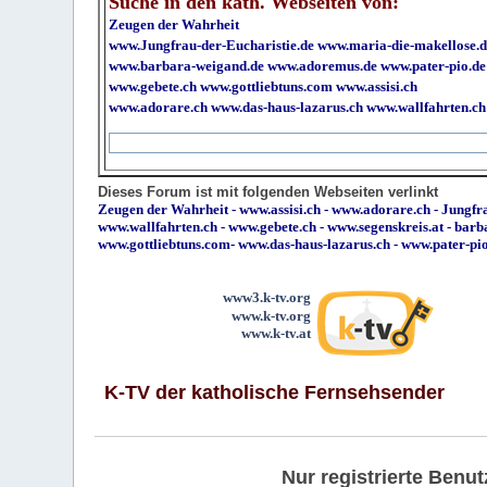
Suche in den kath. Webseiten von:
Zeugen der Wahrheit
www.Jungfrau-der-Eucharistie.de
www.maria-die-makellose.d
www.barbara-weigand.de
www.adoremus.de
www.pater-pio.de
www.gebete.ch
www.gottliebtuns.com
www.assisi.ch
www.adorare.ch
www.das-haus-lazarus.ch
www.wallfahrten.ch
Dieses Forum ist mit folgenden Webseiten verlinkt
Zeugen der Wahrheit
-
www.assisi.ch
-
www.adorare.ch
-
Jungfra
www.wallfahrten.ch
-
www.gebete.ch
-
www.segenskreis.at
-
barb
www.gottliebtuns.com
-
www.das-haus-lazarus.ch
-
www.pater-pi
www3.k-tv.org
www.k-tv.org
www.k-tv.at
K-TV der katholische Fernsehsender
Nur registrierte Ben