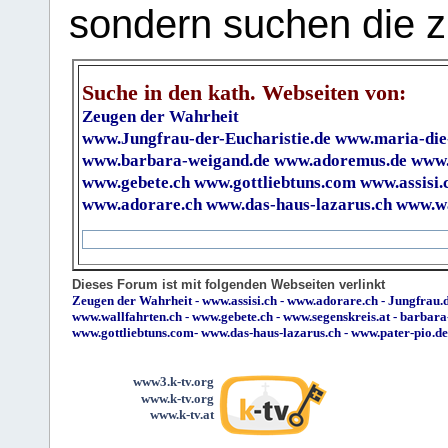
sondern suchen die z
Suche in den kath. Webseiten von:
Zeugen der Wahrheit
www.Jungfrau-der-Eucharistie.de
www.maria-die
www.barbara-weigand.de
www.adoremus.de
www.
www.gebete.ch
www.gottliebtuns.com
www.assisi.
www.adorare.ch
www.das-haus-lazarus.ch
www.wa
Dieses Forum ist mit folgenden Webseiten verlinkt
Zeugen der Wahrheit
-
www.assisi.ch
-
www.adorare.ch
-
Jungfrau.d
www.wallfahrten.ch
-
www.gebete.ch
-
www.segenskreis.at
-
barbara
www.gottliebtuns.com
-
www.das-haus-lazarus.ch
-
www.pater-pio.de
www3.k-tv.org
www.k-tv.org
www.k-tv.at