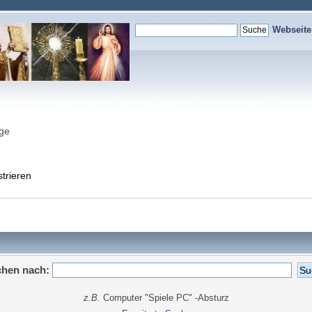
Webseit
nge
strieren
hen nach:
z.B.
Computer "Spiele PC" -Absturz