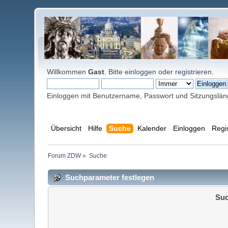
Willkommen
Gast
. Bitte
einloggen
oder
registrieren
.
Einloggen mit Benutzername, Passwort und Sitzungslä
Übersicht
Hilfe
Suche
Kalender
Einloggen
Regi
Forum ZDW
»
Suche
Suchparameter festlegen
Suc