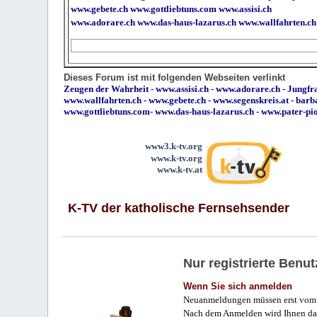
www.gebete.ch
www.gottliebtuns.com
www.assisi.ch
www.adorare.ch
www.das-haus-lazarus.ch
www.wallfahrten.ch
Dieses Forum ist mit folgenden Webseiten verlinkt
Zeugen der Wahrheit
-
www.assisi.ch
-
www.adorare.ch
-
Jungfra
www.wallfahrten.ch
-
www.gebete.ch
-
www.segenskreis.at
-
barb
www.gottliebtuns.com
-
www.das-haus-lazarus.ch
-
www.pater-pi
www3.k-tv.org
www.k-tv.org
www.k-tv.at
K-TV der katholische Fernsehsender
Nur registrierte Ben
Wenn Sie sich anmelden
Neuanmeldungen müssen erst vom 
Nach dem Anmelden wird Ihnen das