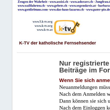
Zeugen der Wahrheit
-
www.assisi.ch
-
www.adorare.ch
-
Jungfrau.d
www.wallfahrten.ch
-
www.gebete.ch
-
www.segenskreis.at
-
barbara
www.gottliebtuns.com
-
www.das-haus-lazarus.ch
-
www.pater-pio.de
www3.k-tv.org
www.k-tv.org
www.k-tv.at
K-TV der katholische Fernsehsender
Nur registrier
Beiträge im Fo
Wenn Sie sich anme
Neuanmeldungen müsse
Nach dem Anmelden wir
Dann können sie sich 
Nach dem Einloggen kö