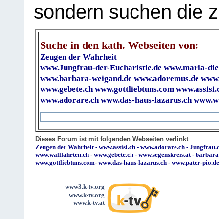
sondern suchen die z
Suche in den kath. Webseiten von:
Zeugen der Wahrheit
www.Jungfrau-der-Eucharistie.de
www.maria-die
www.barbara-weigand.de
www.adoremus.de
www.
www.gebete.ch
www.gottliebtuns.com
www.assisi.
www.adorare.ch
www.das-haus-lazarus.ch
www.wa
Dieses Forum ist mit folgenden Webseiten verlinkt
Zeugen der Wahrheit
-
www.assisi.ch
-
www.adorare.ch
-
Jungfrau.d
www.wallfahrten.ch
-
www.gebete.ch
-
www.segenskreis.at
-
barbara
www.gottliebtuns.com
-
www.das-haus-lazarus.ch
-
www.pater-pio.de
www3.k-tv.org
www.k-tv.org
www.k-tv.at