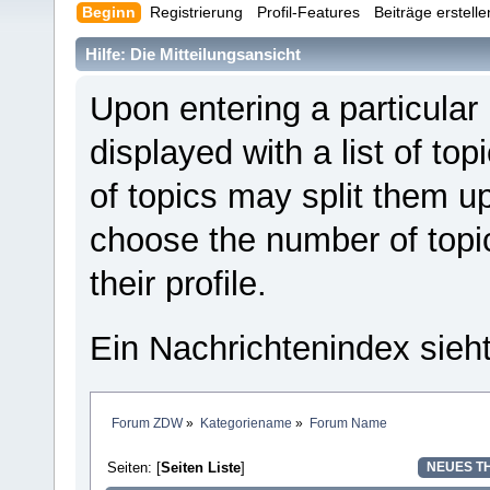
Beginn
Registrierung
Profil-Features
Beiträge erstell
Hilfe: Die Mitteilungsansicht
Upon entering a particular
displayed with a list of to
of topics may split them 
choose the number of topi
their profile.
Ein Nachrichtenindex sieh
Forum ZDW
»
Kategoriename
»
Forum Name
Seiten: [
Seiten Liste
]
NEUES T