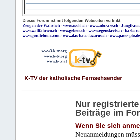
Dieses Forum ist mit folgenden Webseiten verlinkt
Zeugen der Wahrheit
-
www.assisi.ch
-
www.adorare.ch
-
Jungfrau.d
www.wallfahrten.ch
-
www.gebete.ch
-
www.segenskreis.at
-
barbara
www.gottliebtuns.com
-
www.das-haus-lazarus.ch
-
www.pater-pio.de
www3.k-tv.org
www.k-tv.org
www.k-tv.at
K-TV der katholische Fernsehsender
Nur registrier
Beiträge im Fo
Wenn Sie sich anme
Neuanmeldungen müsse