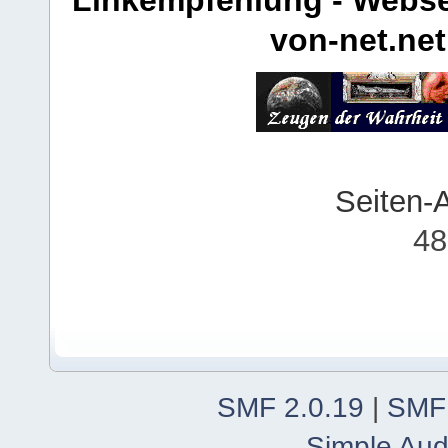
von-net.net
Seiten-
48
SMF 2.0.19
|
SMF
Simple Aud