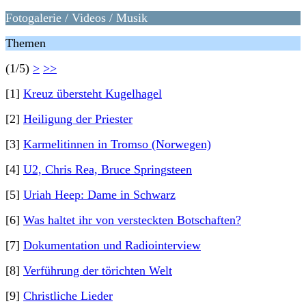
Fotogalerie / Videos / Musik
Themen
(1/5)
>
>>
[1]
Kreuz übersteht Kugelhagel
[2]
Heiligung der Priester
[3]
Karmelitinnen in Tromso (Norwegen)
[4]
U2, Chris Rea, Bruce Springsteen
[5]
Uriah Heep: Dame in Schwarz
[6]
Was haltet ihr von versteckten Botschaften?
[7]
Dokumentation und Radiointerview
[8]
Verführung der törichten Welt
[9]
Christliche Lieder