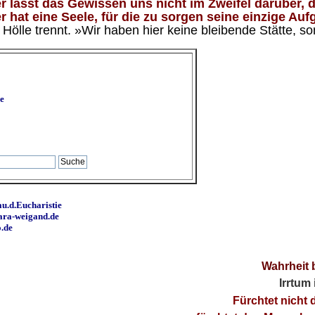
 lässt das Gewissen uns nicht im Zweifel darüber, d
 hat eine Seele, für die zu sorgen seine einzige Aufg
ölle trennt. »Wir haben hier keine bleibende Stätte, so
e
u.d.Eucharistie
ara-weigand.de
o.de
Wahrheit 
Irrtum
Fürchtet nicht 