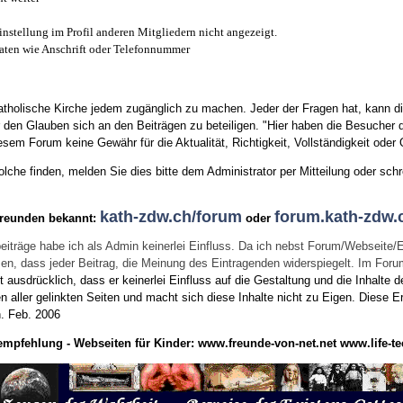
instellung im Profil anderen Mitgliedern nicht angezeigt.
aten wie Anschrift oder Telefonnummer
tholische Kirche jedem zugänglich zu machen. Jeder der Fragen hat, kann di
den Glauben sich an den Beiträgen zu beteiligen. "Hier haben die Besucher d
sem Forum keine Gewähr für die Aktualität, Richtigkeit, Vollständigkeit oder Q
he finden, melden Sie dies bitte dem Administrator per Mitteilung oder schr
kath-zdw.ch/forum
forum.kath-zdw.
Freunden bekannt:
oder
eiträge habe ich als Admin keinerlei Einfluss. Da ich nebst Forum/Webseite/
wissen, dass jeder Beitrag, die Meinung des Eintragenden widerspiegelt. Im Fo
usdrücklich, dass er keinerlei Einfluss auf die Gestaltung und die Inhalte d
en aller gelinkten Seiten und macht sich diese Inhalte nicht zu Eigen.
Diese Er
n.
Feb. 2006
empfehlung - Webseiten für Kinder:
www.freunde-von-net.net
www.life-te