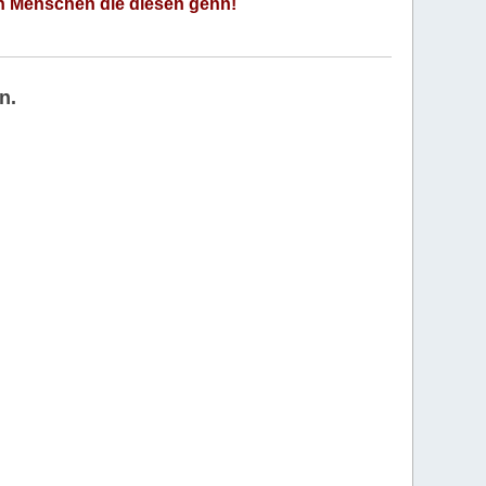
an Menschen die diesen gehn!
n.