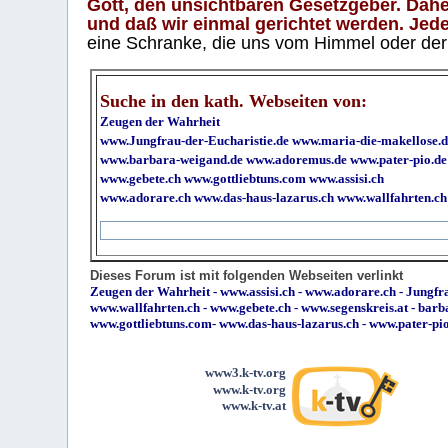
Gott, den unsichtbaren Gesetzgeber. Daher
und daß wir einmal gerichtet werden. Jeder
eine Schranke, die uns vom Himmel oder der H
Suche in den kath. Webseiten von:
Zeugen der Wahrheit
www.Jungfrau-der-Eucharistie.de
www.maria-die-makellose.d
www.barbara-weigand.de
www.adoremus.de
www.pater-pio.de
www.gebete.ch
www.gottliebtuns.com
www.assisi.ch
www.adorare.ch
www.das-haus-lazarus.ch
www.wallfahrten.ch
Dieses Forum ist mit folgenden Webseiten verlinkt
Zeugen der Wahrheit
-
www.assisi.ch
-
www.adorare.ch
-
Jungfra
www.wallfahrten.ch
-
www.gebete.ch
-
www.segenskreis.at
-
barb
www.gottliebtuns.com
-
www.das-haus-lazarus.ch
-
www.pater-pi
www3.k-tv.org
www.k-tv.org
www.k-tv.at