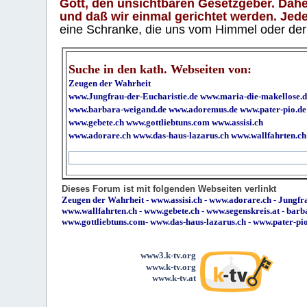
Gott, den unsichtbaren Gesetzgeber. Daher
und daß wir einmal gerichtet werden. Jeder
eine Schranke, die uns vom Himmel oder der H
Suche in den kath. Webseiten von:
Zeugen der Wahrheit
www.Jungfrau-der-Eucharistie.de
www.maria-die-makellose.d
www.barbara-weigand.de
www.adoremus.de
www.pater-pio.de
www.gebete.ch
www.gottliebtuns.com
www.assisi.ch
www.adorare.ch
www.das-haus-lazarus.ch
www.wallfahrten.ch
Dieses Forum ist mit folgenden Webseiten verlinkt
Zeugen der Wahrheit
-
www.assisi.ch
-
www.adorare.ch
-
Jungfra
www.wallfahrten.ch
-
www.gebete.ch
-
www.segenskreis.at
-
barb
www.gottliebtuns.com
-
www.das-haus-lazarus.ch
-
www.pater-pi
www3.k-tv.org
www.k-tv.org
www.k-tv.at