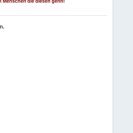
an Menschen die diesen gehn!
n.