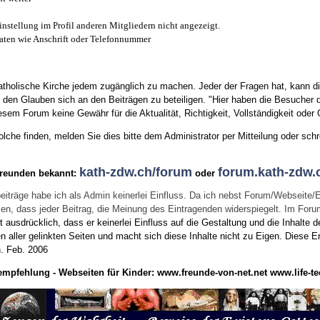
instellung im Profil anderen Mitgliedern nicht angezeigt.
aten wie Anschrift oder Telefonnummer
tholische Kirche jedem zugänglich zu machen. Jeder der Fragen hat, kann di
den Glauben sich an den Beiträgen zu beteiligen. "Hier haben die Besucher d
sem Forum keine Gewähr für die Aktualität, Richtigkeit, Vollständigkeit oder Q
he finden, melden Sie dies bitte dem Administrator per Mitteilung oder schr
kath-zdw.ch/forum
forum.kath-zdw.
Freunden bekannt:
oder
eiträge habe ich als Admin keinerlei Einfluss. Da ich nebst Forum/Webseite/
wissen, dass jeder Beitrag, die Meinung des Eintragenden widerspiegelt. Im Fo
usdrücklich, dass er keinerlei Einfluss auf die Gestaltung und die Inhalte d
en aller gelinkten Seiten und macht sich diese Inhalte nicht zu Eigen.
Diese Er
n.
Feb. 2006
empfehlung - Webseiten für Kinder:
www.freunde-von-net.net
www.life-te