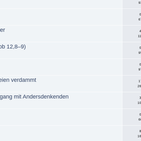
9
0
6
der
4
11
ob 12,8–9)
0
9
0
9
seien verdammt
1
26
mgang mit Andersdenkenden
3
10
0
6
8
16