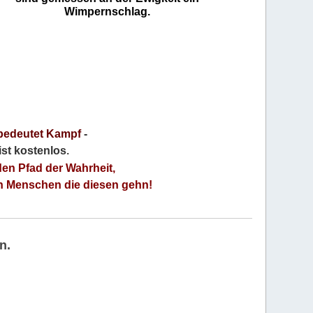
Wimpernschlag.
bedeutet Kampf
-
 ist kostenlos
.
den Pfad der Wahrheit,
an Menschen die diesen gehn!
n.