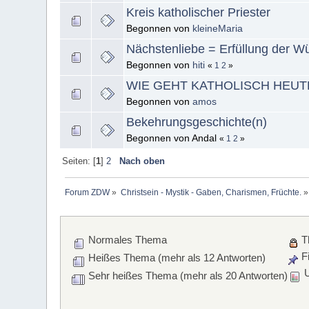
Kreis katholischer Priester
Begonnen von
kleineMaria
Nächstenliebe = Erfüllung der W
Begonnen von
hiti
«
1
2
»
WIE GEHT KATHOLISCH HEUT
Begonnen von
amos
Bekehrungsgeschichte(n)
Begonnen von Andal
«
1
2
»
Seiten: [
1
]
2
Nach oben
Forum ZDW
»
Christsein - Mystik - Gaben, Charismen, Früchte.
»
Normales Thema
T
Fi
Heißes Thema (mehr als 12 Antworten)
U
Sehr heißes Thema (mehr als 20 Antworten)