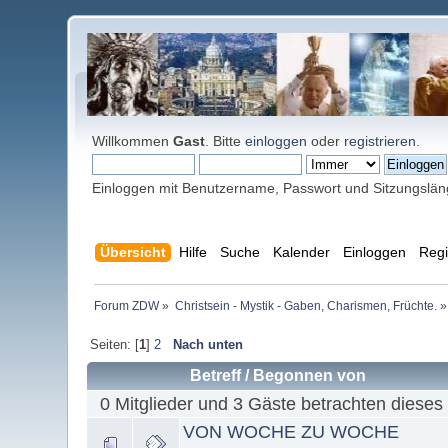
Willkommen
Gast
. Bitte
einloggen
oder
registrieren
.
Einloggen mit Benutzername, Passwort und Sitzungslä
Übersicht
Hilfe
Suche
Kalender
Einloggen
Regi
Forum ZDW
»
Christsein - Mystik - Gaben, Charismen, Früchte.
»
Seiten: [
1
]
2
Nach unten
Betreff
/
Begonnen von
0 Mitglieder und 3 Gäste betrachten dieses
VON WOCHE ZU WOCHE