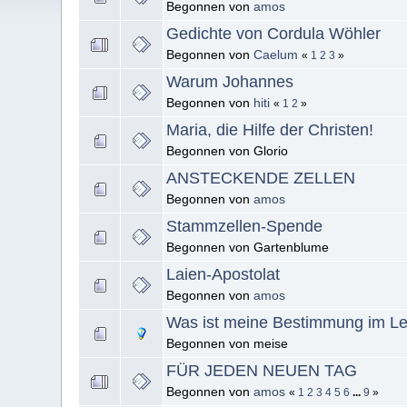
Begonnen von
amos
Gedichte von Cordula Wöhler
Begonnen von
Caelum
«
1
2
3
»
Warum Johannes
Begonnen von
hiti
«
1
2
»
Maria, die Hilfe der Christen!
Begonnen von Glorio
ANSTECKENDE ZELLEN
Begonnen von
amos
Stammzellen-Spende
Begonnen von Gartenblume
Laien-Apostolat
Begonnen von
amos
Was ist meine Bestimmung im Leb
Begonnen von meise
FÜR JEDEN NEUEN TAG
Begonnen von
amos
«
1
2
3
4
5
6
...
9
»