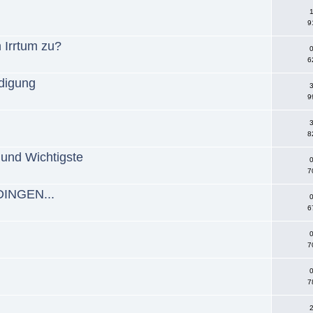
1
9
 Irrtum zu?
0
6
digung
3
9
3
8
 und Wichtigste
0
7
INGEN...
0
6
0
7
0
7
2