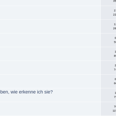
35
2
22
1
26
0
5
1
8
2
7
0
6
en, wie erkenne ich sie?
1
7
7
11