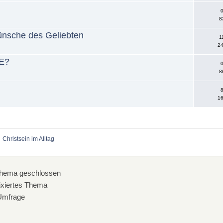
0
8
ünsche des Geliebten
1
24
E?
0
8
8
16
Christsein im Alltag
hema geschlossen
xiertes Thema
mfrage