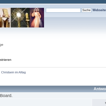
Webseit
nge
strieren
Christsein im Alltag
Antwo
 Board.
7