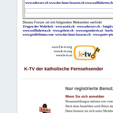
www.adorare.ch
www.das-haus-lazarus.ch
www.wallfahrten.ch
Dieses Forum ist mit folgenden Webseiten verlinkt
Zeugen der Wahrheit
-
www.assisi.ch
-
www.adorare.ch
-
Jungfra
www.wallfahrten.ch
-
www.gebete.ch
-
www.segenskreis.at
-
barb
www.gottliebtuns.com
-
www.das-haus-lazarus.ch
-
www.pater-pi
www3.k-tv.org
www.k-tv.org
www.k-tv.at
K-TV der katholische Fernsehsender
Nur registrierte Ben
Wenn Sie sich anmelden
Neuanmeldungen müssen erst vom 
Nach dem Anmelden wird Ihnen das
Dann können sie sich unter Membe