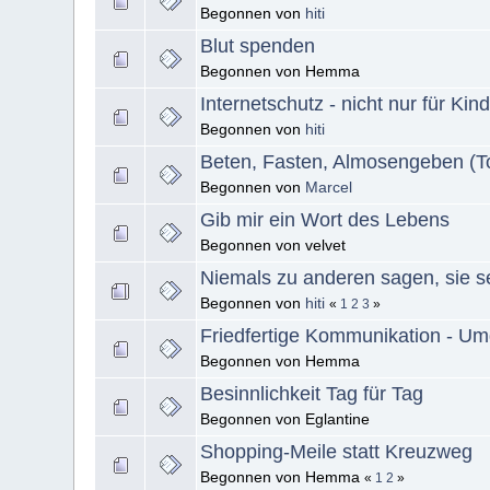
Begonnen von
hiti
Blut spenden
Begonnen von Hemma
Internetschutz - nicht nur für Kin
Begonnen von
hiti
Beten, Fasten, Almosengeben (T
Begonnen von
Marcel
Gib mir ein Wort des Lebens
Begonnen von velvet
Niemals zu anderen sagen, sie 
Begonnen von
hiti
«
1
2
3
»
Friedfertige Kommunikation - U
Begonnen von Hemma
Besinnlichkeit Tag für Tag
Begonnen von Eglantine
Shopping-Meile statt Kreuzweg
Begonnen von Hemma
«
1
2
»