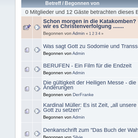
Betreff
/
Begonnen von
0 Mitglieder und 12 Gäste betrachten dieses 
Schon morgen in die Katakomben?
wir es Christenverfolgung .......
Begonnen von
Admin
«
1
2
3
4
»
Was sagt Gott zu Sodomie und Trans
Begonnen von
Admin
BERUFEN - Ein Film für die Endzeit
Begonnen von
Admin
Die gültigkeit der Heiligen Messe - d
Änderungen
Begonnen von
DerFranke
Kardinal Müller: Es ist Zeit, „all unser
Gott zu setzen“
Begonnen von
Admin
Denkanschrift zum "Das Buch der Wah
Begonnen von
Silvie