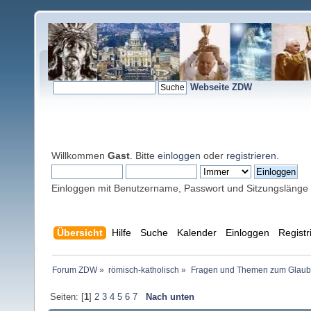
Webseite ZDW
Willkommen
Gast
. Bitte
einloggen
oder
registrieren
.
Einloggen mit Benutzername, Passwort und Sitzungslänge
Übersicht
Hilfe
Suche
Kalender
Einloggen
Registr
Forum ZDW
»
römisch-katholisch
»
Fragen und Themen zum Glaub
Seiten: [
1
]
2
3
4
5
6
7
Nach unten