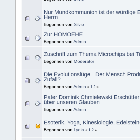
Nur Mundkommunion ist der würdige 
Herrn
Begonnen von
Silvie
Zur HOMOEHE
Begonnen von
Admin
Zuschrift zum Thema Microchips bei T
Begonnen von
Moderator
Die Evolutionslüge - Der Mensch Prod
Zufall?
Begonnen von
Admin
«
1
2
»
Pater Dominik Chmielewski Erschütter
über unseren Glauben
Begonnen von
Admin
Esoterik, Yoga, Kinesiologie, Edelstein
Begonnen von
Lydia
«
1
2
»