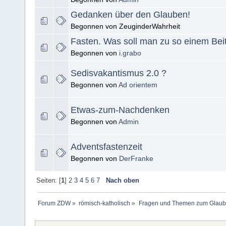
Gedanken über den Glauben!
Begonnen von ZeuginderWahrheit
Fasten. Was soll man zu so einem Bei
Begonnen von
i.grabo
Sedisvakantismus 2.0 ?
Begonnen von
Ad orientem
Etwas-zum-Nachdenken
Begonnen von
Admin
Adventsfastenzeit
Begonnen von
DerFranke
Seiten: [
1
]
2
3
4
5
6
7
Nach oben
Forum ZDW
»
römisch-katholisch
»
Fragen und Themen zum Glaub