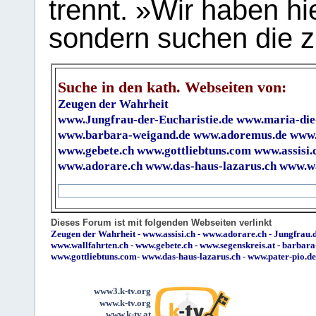
trennt. »Wir haben hi
sondern suchen die z
Suche in den kath. Webseiten von:
Zeugen der Wahrheit
www.Jungfrau-der-Eucharistie.de
www.maria-die
www.barbara-weigand.de
www.adoremus.de
www.
www.gebete.ch
www.gottliebtuns.com
www.assisi.
www.adorare.ch
www.das-haus-lazarus.ch
www.wa
Dieses Forum ist mit folgenden Webseiten verlinkt
Zeugen der Wahrheit
-
www.assisi.ch
-
www.adorare.ch
-
Jungfrau.d
www.wallfahrten.ch
-
www.gebete.ch
-
www.segenskreis.at
-
barbara
www.gottliebtuns.com
-
www.das-haus-lazarus.ch
-
www.pater-pio.de
www3.k-tv.org
www.k-tv.org
www.k-tv.at