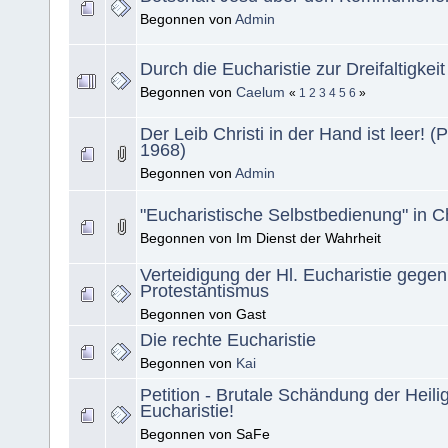
Begonnen von
Admin
Durch die Eucharistie zur Dreifaltigkeit
Begonnen von
Caelum
«
1
2
3
4
5
6
»
Der Leib Christi in der Hand ist leer! 
1968)
Begonnen von
Admin
"Eucharistische Selbstbedienung" in C
Begonnen von Im Dienst der Wahrheit
Verteidigung der Hl. Eucharistie gege
Protestantismus
Begonnen von Gast
Die rechte Eucharistie
Begonnen von
Kai
Petition - Brutale Schändung der Heili
Eucharistie!
Begonnen von SaFe