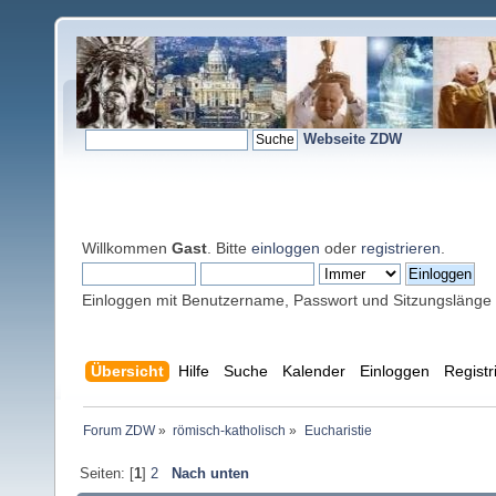
Webseite ZDW
Willkommen
Gast
. Bitte
einloggen
oder
registrieren
.
Einloggen mit Benutzername, Passwort und Sitzungslänge
Übersicht
Hilfe
Suche
Kalender
Einloggen
Registr
Forum ZDW
»
römisch-katholisch
»
Eucharistie
Seiten: [
1
]
2
Nach unten