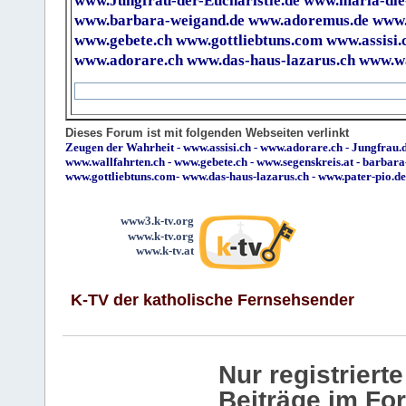
www.Jungfrau-der-Eucharistie.de
www.maria-die
www.barbara-weigand.de
www.adoremus.de
www.
www.gebete.ch
www.gottliebtuns.com
www.assisi.
www.adorare.ch
www.das-haus-lazarus.ch
www.wa
Dieses Forum ist mit folgenden Webseiten verlinkt
Zeugen der Wahrheit
-
www.assisi.ch
-
www.adorare.ch
-
Jungfrau.d
www.wallfahrten.ch
-
www.gebete.ch
-
www.segenskreis.at
-
barbara
www.gottliebtuns.com
-
www.das-haus-lazarus.ch
-
www.pater-pio.de
www3.k-tv.org
www.k-tv.org
www.k-tv.at
K-TV der katholische Fernsehsender
Nur registrier
Beiträge im Fo