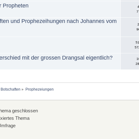
r Propheten
4
7
aften und Prophezeihungen nach Johannes vom
2
9
51
57
erschied mit der grossen Drangsal eigentlich?
1
28
 Botschaften
»
Prophezeiungen
hema geschlossen
xiertes Thema
mfrage