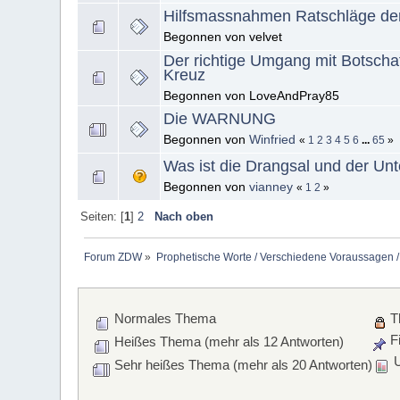
Hilfsmassnahmen Ratschläge de
Begonnen von velvet
Der richtige Umgang mit Botsch
Kreuz
Begonnen von LoveAndPray85
Die WARNUNG
Begonnen von
Winfried
«
1
2
3
4
5
6
...
65
»
Was ist die Drangsal und der Unt
Begonnen von
vianney
«
1
2
»
Seiten: [
1
]
2
Nach oben
Forum ZDW
»
Prophetische Worte / Verschiedene Voraussagen /
Normales Thema
T
Fi
Heißes Thema (mehr als 12 Antworten)
U
Sehr heißes Thema (mehr als 20 Antworten)