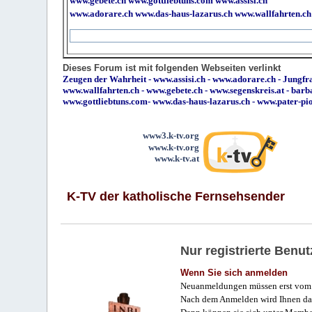
www.gebete.ch
www.gottliebtuns.com
www.assisi.ch
www.adorare.ch
www.das-haus-lazarus.ch
www.wallfahrten.ch
Dieses Forum ist mit folgenden Webseiten verlinkt
Zeugen der Wahrheit
-
www.assisi.ch
-
www.adorare.ch
-
Jungfra
www.wallfahrten.ch
-
www.gebete.ch
-
www.segenskreis.at
-
barb
www.gottliebtuns.com
-
www.das-haus-lazarus.ch
-
www.pater-pi
www3.k-tv.org
www.k-tv.org
www.k-tv.at
K-TV der katholische Fernsehsender
Nur registrierte Ben
Wenn Sie sich anmelden
Neuanmeldungen müssen erst vom 
Nach dem Anmelden wird Ihnen das