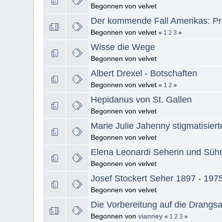
Begonnen von velvet
Der kommende Fall Amerikas: Pr
Begonnen von velvet
«
1
2
3
»
Wisse die Wege
Begonnen von velvet
Albert Drexel - Botschaften
Begonnen von velvet
«
1
2
»
Hepidanus von St. Gallen
Begonnen von velvet
Marie Julie Jahenny stigmatisier
Begonnen von velvet
Elena Leonardi Seherin und Sühn
Begonnen von velvet
Josef Stockert Seher 1897 - 197
Begonnen von velvet
Die Vorbereitung auf die Drangs
Begonnen von
vianney
«
1
2
3
»