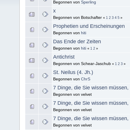
Begonnen von
Sperling
x
Begonnen von Botschafter
«
1
2
3
4
5
»
Prophetien und Erscheinungen
Begonnen von
hiti
Das Ende der Zeiten
Begonnen von
hiti
«
1
2
»
Antichrist
Begonnen von Schear-Jaschub
«
1
2
3
»
St. Neilus (4. Jh.)
Begonnen von
ChrS
7 Dinge, die Sie wissen müssen,
Begonnen von velvet
7 Dinge, die Sie wissen müssen, 
Begonnen von velvet
7 Dinge, die Sie wissen müssen, 
Begonnen von velvet