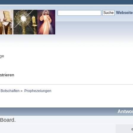
Webseit
nge
strieren
 Botschaften
»
Prophezeiungen
Antwo
 Board.
0