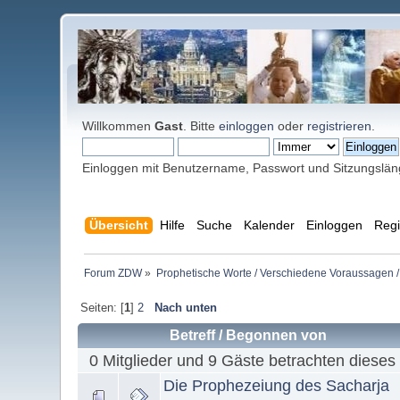
Willkommen
Gast
. Bitte
einloggen
oder
registrieren
.
Einloggen mit Benutzername, Passwort und Sitzungslä
Übersicht
Hilfe
Suche
Kalender
Einloggen
Regi
Forum ZDW
»
Prophetische Worte / Verschiedene Voraussagen /
Seiten: [
1
]
2
Nach unten
Betreff
/
Begonnen von
0 Mitglieder und 9 Gäste betrachten dieses
Die Prophezeiung des Sacharja