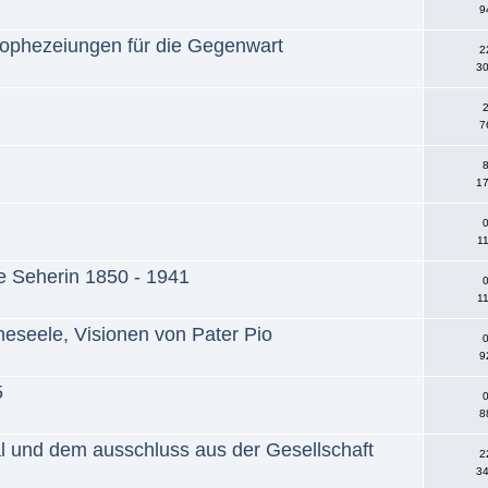
9
ophezeiungen für die Gegenwart
2
30
2
7
8
17
0
1
te Seherin 1850 - 1941
0
11
eseele, Visionen von Pater Pio
0
9
5
0
8
al und dem ausschluss aus der Gesellschaft
2
34