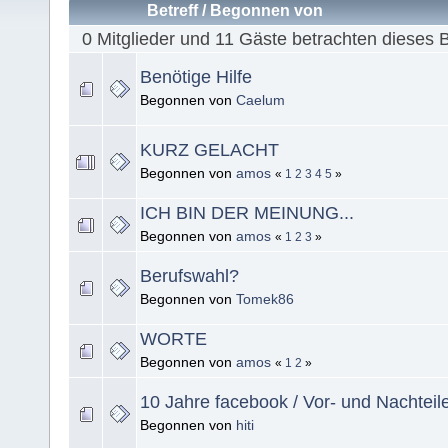
Betreff
/
Begonnen von
0 Mitglieder und 11 Gäste betrachten dieses 
Benötige Hilfe
Begonnen von
Caelum
KURZ GELACHT
Begonnen von
amos
«
1
2
3
4
5
»
ICH BIN DER MEINUNG...
Begonnen von
amos
«
1
2
3
»
Berufswahl?
Begonnen von
Tomek86
WORTE
Begonnen von
amos
«
1
2
»
10 Jahre facebook / Vor- und Nachteil
Begonnen von
hiti