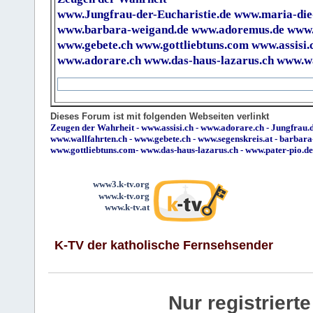
www.Jungfrau-der-Eucharistie.de
www.maria-die
www.barbara-weigand.de
www.adoremus.de
www.
www.gebete.ch
www.gottliebtuns.com
www.assisi.
www.adorare.ch
www.das-haus-lazarus.ch
www.wa
Dieses Forum ist mit folgenden Webseiten verlinkt
Zeugen der Wahrheit
-
www.assisi.ch
-
www.adorare.ch
-
Jungfrau.d
www.wallfahrten.ch
-
www.gebete.ch
-
www.segenskreis.at
-
barbara
www.gottliebtuns.com
-
www.das-haus-lazarus.ch
-
www.pater-pio.de
www3.k-tv.org
www.k-tv.org
www.k-tv.at
K-TV der katholische Fernsehsender
Nur registrier