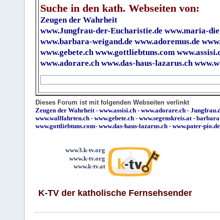
Suche in den kath. Webseiten von:
Zeugen der Wahrheit
www.Jungfrau-der-Eucharistie.de
www.maria-die
www.barbara-weigand.de
www.adoremus.de
www.
www.gebete.ch
www.gottliebtuns.com
www.assisi.
www.adorare.ch
www.das-haus-lazarus.ch
www.wa
Dieses Forum ist mit folgenden Webseiten verlinkt
Zeugen der Wahrheit
-
www.assisi.ch
-
www.adorare.ch
-
Jungfrau.d
www.wallfahrten.ch
-
www.gebete.ch
-
www.segenskreis.at
-
barbara
www.gottliebtuns.com
-
www.das-haus-lazarus.ch
-
www.pater-pio.de
www3.k-tv.org
www.k-tv.org
www.k-tv.at
K-TV der katholische Fernsehsender