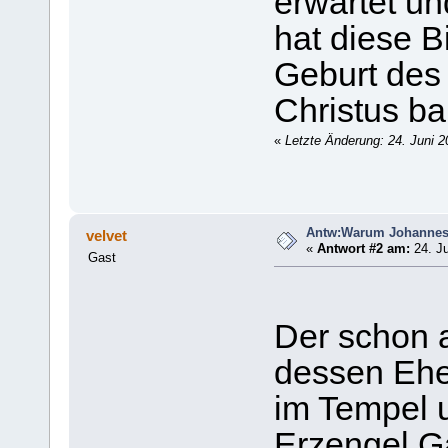
erwartet u
hat diese Bi
Geburt des 
Christus b
«
Letzte Änderung: 24. Juni 
Antw:Warum Johanne
velvet
«
Antwort #2 am:
24. Ju
Gast
Der schon a
dessen Ehe 
im Tempel u
Erzengel Ga