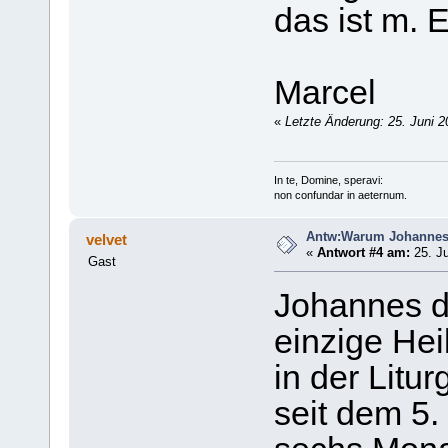
das ist m. 
Marcel
«
Letzte Änderung: 25. Juni 2
In te, Domine, speravi:
non confundar in aeternum.
Antw:Warum Johanne
velvet
«
Antwort #4 am:
25. Ju
Gast
Johannes de
einzige Hei
in der Litur
seit dem 5.