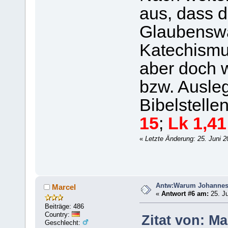
aus, dass d
Glaubenswah
Katechismus
aber doch w
bzw. Ausle
Bibelstelle
15
;
Lk 1,41
«
Letzte Änderung: 25. Juni 
Antw:Warum Johanne
Marcel
«
Antwort #6 am:
25. Ju
Beiträge: 486
Country:
Zitat von: Ma
Geschlecht: