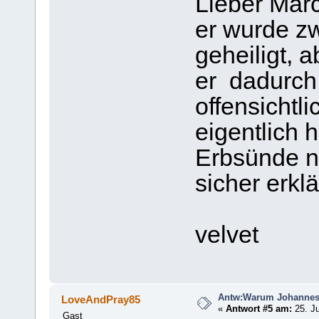
Lieber Marc
er wurde zw
geheiligt, a
er dadurch
offensichtl
eigentlich h
Erbsünde n
sicher erklä
velvet
Antw:Warum Johanne
LoveAndPray85
«
Antwort #5 am:
25. Ju
Gast