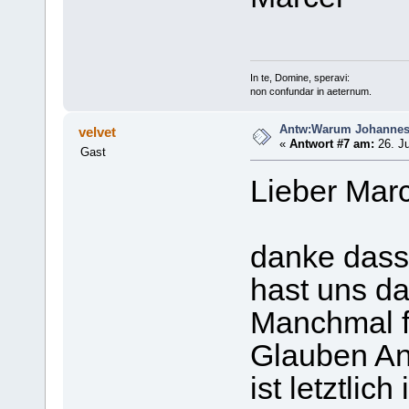
In te, Domine, speravi:
non confundar in aeternum.
Antw:Warum Johanne
velvet
«
Antwort #7 am:
26. Ju
Gast
Lieber Marc
danke dass
hast uns da
Manchmal fi
Glauben An
ist letztlic