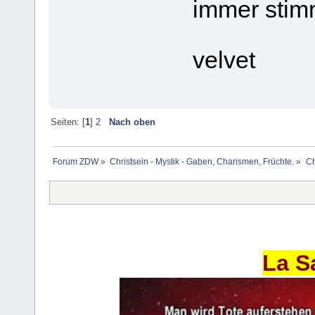
immer stim
velvet
Seiten: [
1
]
2
Nach oben
Forum ZDW
»
Christsein - Mystik - Gaben, Charismen, Früchte.
»
Ch
La S