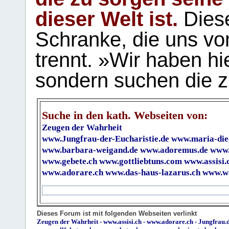
dieser Welt ist.
Diese
Schranke, die uns vo
trennt. »Wir haben hi
sondern suchen die z
Suche in den kath. Webseiten von:
Zeugen der Wahrheit
www.Jungfrau-der-Eucharistie.de
www.maria-die
www.barbara-weigand.de
www.adoremus.de
www.
www.gebete.ch
www.gottliebtuns.com
www.assisi.
www.adorare.ch
www.das-haus-lazarus.ch
www.wa
Dieses Forum ist mit folgenden Webseiten verlinkt
Zeugen der Wahrheit
-
www.assisi.ch
-
www.adorare.ch
-
Jungfrau.d