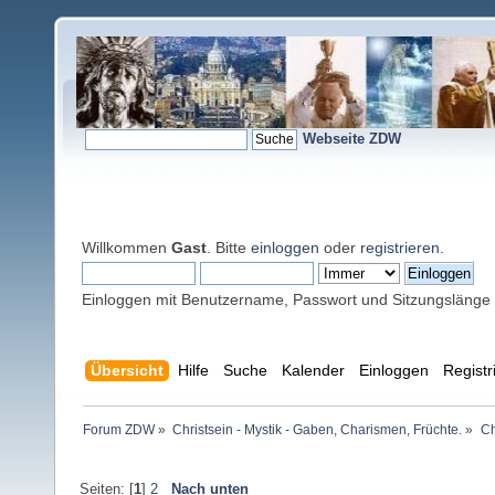
Webseite ZDW
Willkommen
Gast
. Bitte
einloggen
oder
registrieren
.
Einloggen mit Benutzername, Passwort und Sitzungslänge
Übersicht
Hilfe
Suche
Kalender
Einloggen
Registr
Forum ZDW
»
Christsein - Mystik - Gaben, Charismen, Früchte.
»
Ch
Seiten: [
1
]
2
Nach unten