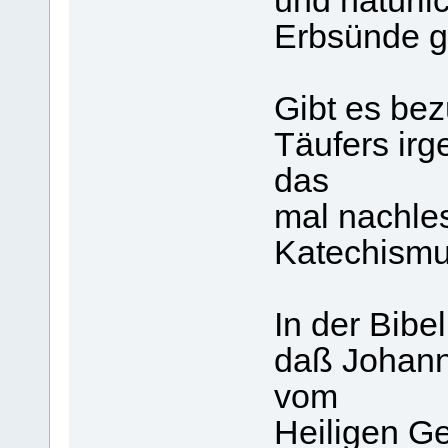
und natürli
Erbsünde g
Gibt es bez
Täufers irg
das
mal nachles
Katechismu
In der Bibel
daß Johann
vom
Heiligen Ge