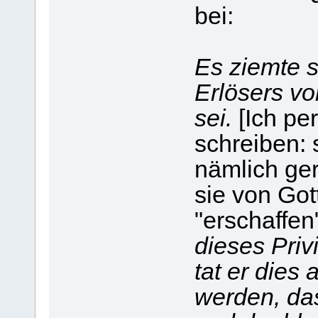
bei:
Es ziemte s
Erlösers vo
sei.
[Ich pe
schreiben: 
nämlich ge
sie von Go
"erschaffen
dieses Priv
tat er dies
werden, da