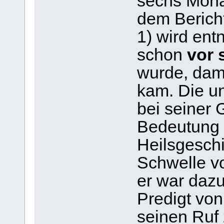
sechs Mona
dem Berich
1) wird en
schon
vor s
wurde, dama
kam. Die u
bei seiner 
Bedeutung 
Heilsgeschi
Schwelle v
er war dazu
Predigt von
seinen Ruf