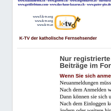
www.wallfahrten.ch
-
www.gebete.ch
-
www.segenskreis.at
-
barbara
www.gottliebtuns.com
-
www.das-haus-lazarus.ch
-
www.pater-pio.de
www3.k-tv.org
www.k-tv.org
www.k-tv.at
K-TV der katholische Fernsehsender
Nur registrier
Beiträge im Fo
Wenn Sie sich anme
Neuanmeldungen müsse
Nach dem Anmelden wir
Dann können sie sich 
Nach dem Einloggen kö
ändern oder weitere hi