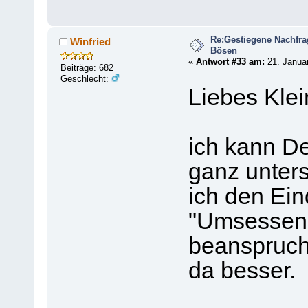
Re:Gestiegene Nachfr
Winfried
Bösen
«
Antwort #33 am:
21. Januar
Beiträge: 682
Geschlecht:
Liebes Klei
ich kann De
ganz unters
ich den Ei
"Umsessenh
beanspruch
da besser.