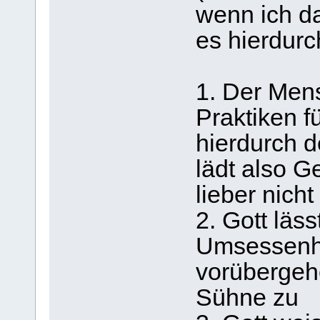
wenn ich da
es hierdurc
1. Der Mens
Praktiken f
hierdurch 
lädt also G
lieber nich
2. Gott läss
Umsessenhe
vorübergeh
Sühne 