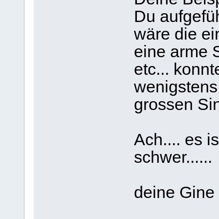
Du aufgefüh
wäre die ei
eine arme S
etc... konnt
wenigstens
grossen Si
Ach.... es 
schwer......
deine Gine