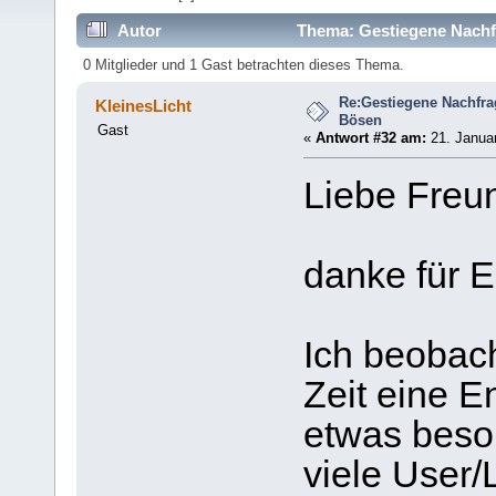
Autor
Thema: Gestiegene Nachf
0 Mitglieder und 1 Gast betrachten dieses Thema.
Re:Gestiegene Nachfr
KleinesLicht
Bösen
Gast
«
Antwort #32 am:
21. Januar
Liebe Freu
danke für E
Ich beobac
Zeit eine E
etwas besor
viele User/