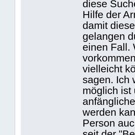
diese Suche
Hilfe der A
damit diese
gelangen du
einen Fall.
vorkommen 
vielleicht 
sagen. Ich 
möglich ist
anfängliche
werden kann
Person auch
seit der "B