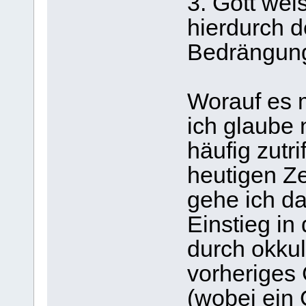
3. Gott we
hierdurch d
Bedrängung
Worauf es m
ich glaube 
häufig zutri
heutigen Ze
gehe ich d
Einstieg in
durch okkul
vorheriges
(wobei ein