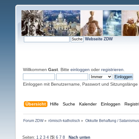
Webseite ZDW
Willkommen
Gast
. Bitte
einloggen
oder
registrieren
.
Einloggen mit Benutzername, Passwort und Sitzungslänge
Übersicht
Hilfe
Suche
Kalender
Einloggen
Registr
Forum ZDW
»
römisch-katholisch
»
Okkulte Behaftung / Satanismus
Seiten:
1
2
3
4
[
5
]
6
7
8
Nach unten