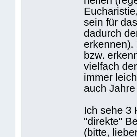
helfen (reg
Eucharistie
sein für da
dadurch de
erkennen). 
bzw. erkenn
vielfach de
immer leich
auch Jahre
Ich sehe 3 
"direkte" 
(bitte, lieb