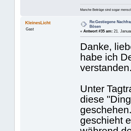
Manche Beiträge sind sogar mensche
Re:Gestiegene Nachfr
KleinesLicht
Bösen
Gast
«
Antwort #35 am:
21. Januar
Danke, lieb
habe ich De
verstanden
Unter Tagt
diese "Din
geschehen.
geschieht 
während de