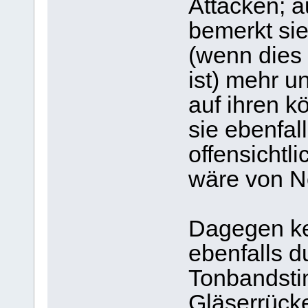
Attacken; 
bemerkt sie 
(wenn dies 
ist) mehr u
auf ihren k
sie ebenfall
offensichtli
wäre von N
Dagegen ke
ebenfalls d
Tonbandst
Gläserrück