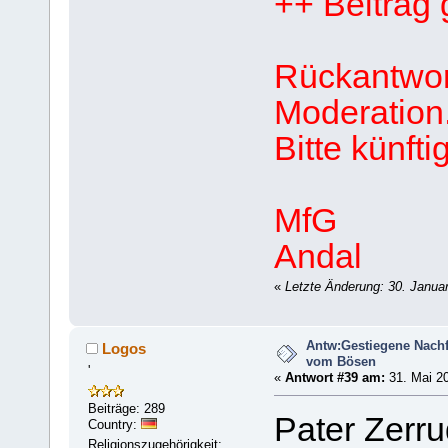
++ Beitrag 
Rückantwort
Moderation
Bitte künft
MfG
Andal
«
Letzte Änderung: 30. Janua
Antw:Gestiegene Nachf
Logos
vom Bösen
'
«
Antwort #39 am:
31. Mai 20
Beiträge: 289
Pater Zerr
Country:
Religionszugehörigkeit: