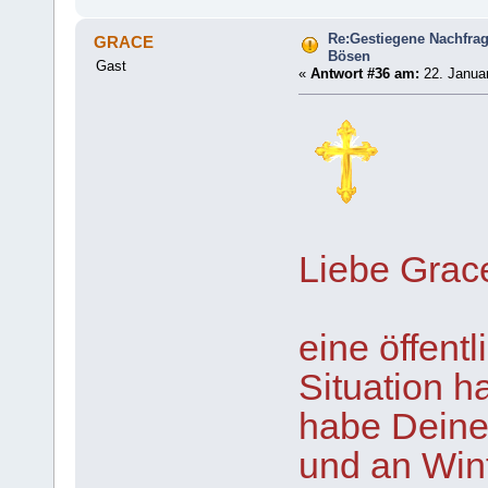
Re:Gestiegene Nachfra
GRACE
Bösen
Gast
«
Antwort #36 am:
22. Januar
Liebe Grac
eine öffent
Situation h
habe Dein
und an Winf