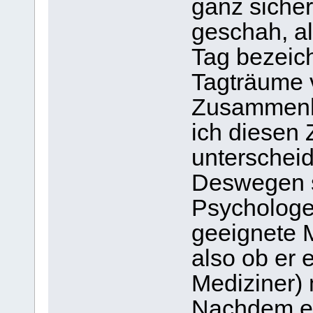
ganz sicher
geschah, al
Tag bezeich
Tagträume 
Zusammenha
ich diesen
unterschei
Deswegen s
Psychologe
geeignete 
also ob er 
Mediziner) 
Nachdem er 