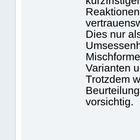
kurzfristi
Reaktionen
vertrauensw
Dies nur al
Umsessenhei
Mischforme
Varianten u
Trotzdem wä
Beurteilun
vorsichtig.