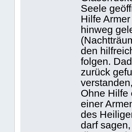
Seele geöff
Hilfe Armer
hinweg gel
(Nachtträu
den hilfrei
folgen. Da
zurück gef
verstanden,
Ohne Hilfe 
einer Arme
des Heilig
darf sagen