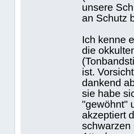
unsere Sch
an Schutz b
Ich kenne e
die okkulten
(Tonbandst
ist. Vorsich
dankend abe
sie habe si
"gewöhnt" u
akzeptiert 
schwarzen G