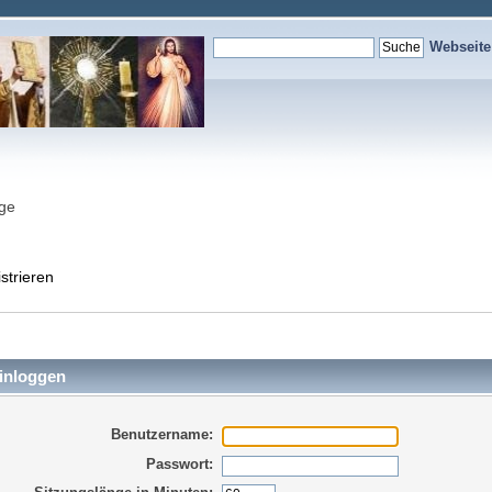
Webseit
nge
strieren
inloggen
Benutzername:
Passwort: