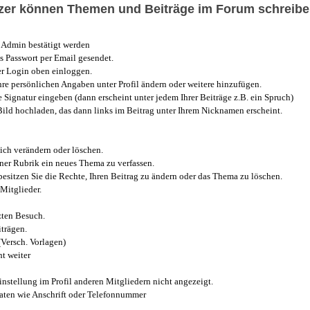
utzer können Themen und Beiträge im Forum schreibe
Admin bestätigt werden
 Passwort per Email gesendet.
r Login oben einloggen.
e persönlichen Angaben unter Profil ändern oder weitere hinzufügen.
e Signatur eingeben (dann erscheint unter jedem Ihrer Beiträge z.B. ein Spruch)
 Bild hochladen, das dann links im Beitrag unter Ihrem Nicknamen erscheint.
ich verändern oder löschen.
iner Rubrik ein neues Thema zu verfassen.
esitzen Sie die Rechte, Ihren Beitrag zu ändern oder das Thema zu löschen.
Mitglieder.
zten Besuch.
trägen.
(Versch. Vorlagen)
t weiter
instellung im Profil anderen Mitgliedern nicht angezeigt.
aten wie Anschrift oder Telefonnummer