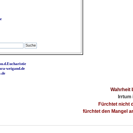
e
u.d.Eucharistie
ara-weigand.de
o.de
Wahrheit 
Irrtum
Fürchtet nicht 
fürchtet den Mangel 