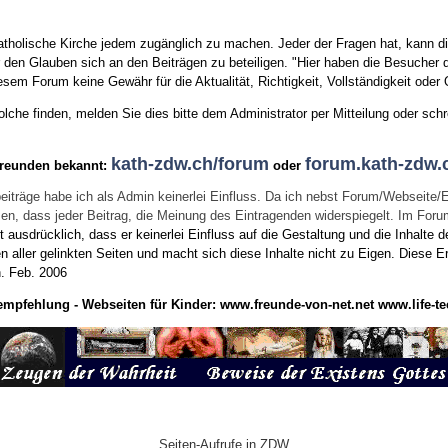
tholische Kirche jedem zugänglich zu machen. Jeder der Fragen hat, kann di
den Glauben sich an den Beiträgen zu beteiligen. "Hier haben die Besucher d
sem Forum keine Gewähr für die Aktualität, Richtigkeit, Vollständigkeit oder Q
he finden, melden Sie dies bitte dem Administrator per Mitteilung oder schr
kath-zdw.ch/forum
forum.kath-zdw.
Freunden bekannt:
oder
eiträge habe ich als Admin keinerlei Einfluss. Da ich nebst Forum/Webseite/
wissen, dass jeder Beitrag, die Meinung des Eintragenden widerspiegelt. Im Fo
usdrücklich, dass er keinerlei Einfluss auf die Gestaltung und die Inhalte d
en aller gelinkten Seiten und macht sich diese Inhalte nicht zu Eigen.
Diese Er
n.
Feb. 2006
empfehlung - Webseiten für Kinder:
www.freunde-von-net.net
www.life-te
Seiten-Aufrufe in ZDW