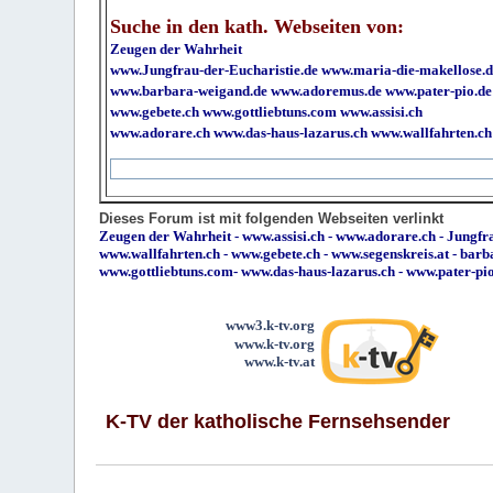
Suche in den kath. Webseiten von:
Zeugen der Wahrheit
www.Jungfrau-der-Eucharistie.de
www.maria-die-makellose.d
www.barbara-weigand.de
www.adoremus.de
www.pater-pio.de
www.gebete.ch
www.gottliebtuns.com
www.assisi.ch
www.adorare.ch
www.das-haus-lazarus.ch
www.wallfahrten.ch
Dieses Forum ist mit folgenden Webseiten verlinkt
Zeugen der Wahrheit
-
www.assisi.ch
-
www.adorare.ch
-
Jungfra
www.wallfahrten.ch
-
www.gebete.ch
-
www.segenskreis.at
-
barb
www.gottliebtuns.com
-
www.das-haus-lazarus.ch
-
www.pater-pi
www3.k-tv.org
www.k-tv.org
www.k-tv.at
K-TV der katholische Fernsehsender