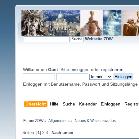
Webseite ZDW
Willkommen
Gast
. Bitte
einloggen
oder
registrieren
.
Einloggen mit Benutzername, Passwort und Sitzungslänge
Übersicht
Hilfe
Suche
Kalender
Einloggen
Registr
Forum ZDW
»
Allgemeines
»
Neues & Wissenswertes
Seiten: [
1
]
2
3
Nach unten