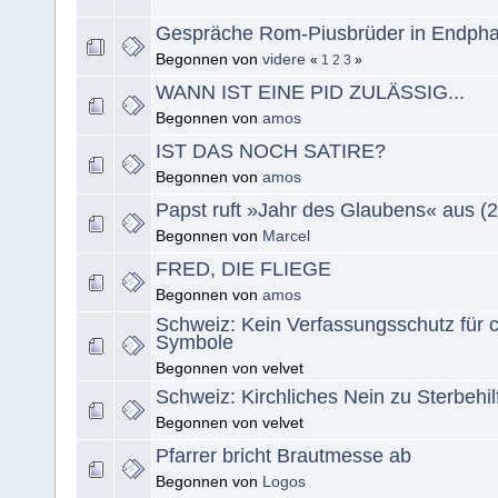
Gespräche Rom-Piusbrüder in Endph
Begonnen von
videre
«
1
2
3
»
WANN IST EINE PID ZULÄSSIG...
Begonnen von
amos
IST DAS NOCH SATIRE?
Begonnen von
amos
Papst ruft »Jahr des Glaubens« aus 
Begonnen von
Marcel
FRED, DIE FLIEGE
Begonnen von
amos
Schweiz: Kein Verfassungsschutz für ch
Symbole
Begonnen von velvet
Schweiz: Kirchliches Nein zu Sterbehilf
Begonnen von velvet
Pfarrer bricht Brautmesse ab
Begonnen von
Logos