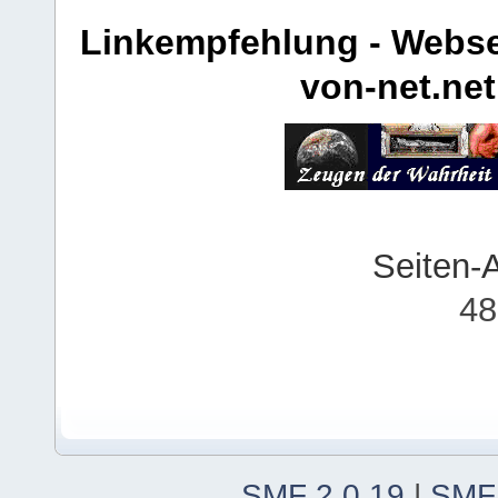
Linkempfehlung - Webse
von-net.net
Seiten-
48
SMF 2.0.19
|
SMF