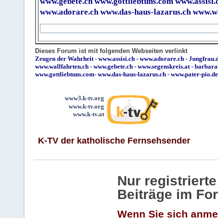
www.gebete.ch
www.gottliebtuns.com
www.assisi.
www.adorare.ch
www.das-haus-lazarus.ch
www.wa
Dieses Forum ist mit folgenden Webseiten verlinkt
Zeugen der Wahrheit
-
www.assisi.ch
-
www.adorare.ch
-
Jungfrau.d
www.wallfahrten.ch
-
www.gebete.ch
-
www.segenskreis.at
-
barbara
www.gottliebtuns.com
-
www.das-haus-lazarus.ch
-
www.pater-pio.de
www3.k-tv.org
www.k-tv.org
www.k-tv.at
K-TV der katholische Fernsehsender
Nur registrier
Beiträge im Fo
Wenn Sie sich anme