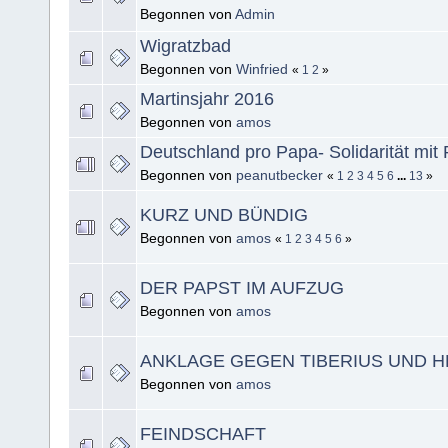
Begonnen von
Admin
Wigratzbad
Begonnen von
Winfried
«
1
2
»
Martinsjahr 2016
Begonnen von
amos
Deutschland pro Papa- Solidarität mit
Begonnen von
peanutbecker
«
1
2
3
4
5
6
...
13
»
KURZ UND BÜNDIG
Begonnen von
amos
«
1
2
3
4
5
6
»
DER PAPST IM AUFZUG
Begonnen von
amos
ANKLAGE GEGEN TIBERIUS UND 
Begonnen von
amos
FEINDSCHAFT