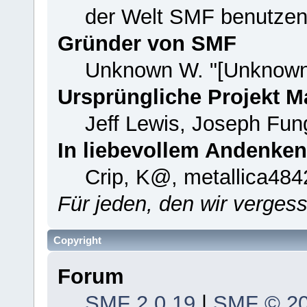
der Welt SMF benutzen
Gründer von SMF
Unknown W. "[Unknown
Ursprüngliche Projekt 
Jeff Lewis, Joseph Fu
In liebevollem Andenken
Crip, K@, metallica484
Für jeden, den wir verge
Copyright
Forum
SMF 2.0.19
|
SMF © 2