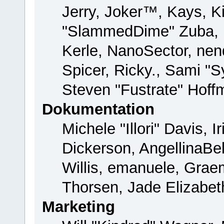
Jerry, Joker™, Kays, Ki
"SlammedDime" Zuba, 
Kerle, NanoSector, nend
Spicer, Ricky., Sami "
Steven "Fustrate" Hoff
Dokumentation
Michele "Illori" Davis, 
Dickerson, AngellinaBel
Willis, emanuele, Gra
Thorsen, Jade Elizabet
Marketing