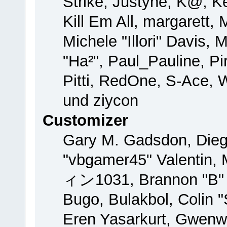
Strike, Justyne, K@, Ke
Kill Em All, margarett,
Michele "Illori" Davis, 
"Ha²", Paul_Pauline, P
Pitti, RedOne, S-Ace,
und ziycon
Customizer
Gary M. Gadsdon, Dieg
"vbgamer45" Valentin, 
ィン1031, Brannon "B" H
Bugo, Bulakbol, Colin 
Eren Yasarkurt, Gwenw