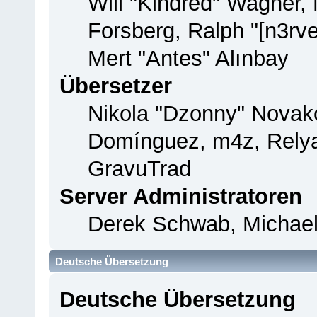
Will "Kindred" Wagner,
Forsberg, Ralph "[n3rv
Mert "Antes" Alınbay
Übersetzer
Nikola "Dzonny" Novako
Domínguez, m4z, Relya
GravuTrad
Server Administratoren
Derek Schwab, Michael
Deutsche Übersetzung
Deutsche Übersetzung