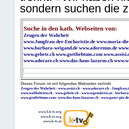
sondern suchen die z
Suche in den kath. Webseiten von:
Zeugen der Wahrheit
www.Jungfrau-der-Eucharistie.de
www.maria-die
www.barbara-weigand.de
www.adoremus.de
www.
www.gebete.ch
www.gottliebtuns.com
www.assisi.
www.adorare.ch
www.das-haus-lazarus.ch
www.wa
Dieses Forum ist mit folgenden Webseiten verlinkt
Zeugen der Wahrheit
-
www.assisi.ch
-
www.adorare.ch
-
Jungfrau.d
www.wallfahrten.ch
-
www.gebete.ch
-
www.segenskreis.at
-
barbara
www.gottliebtuns.com
-
www.das-haus-lazarus.ch
-
www.pater-pio.de
www3.k-tv.org
www.k-tv.org
www.k-tv.at