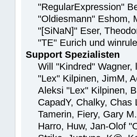
"RegularExpression" B
"Oldiesmann" Eshom, M
"[SiNaN]" Eser, Theodor
"TE" Eurich und winrul
Support Spezialisten
Will "Kindred" Wagner, 
"Lex" Kilpinen, JimM, A
Aleksi "Lex" Kilpinen, 
CapadY, Chalky, Chas 
Tamerin, Fiery, Gary M
Harro, Huw, Jan-Olof "