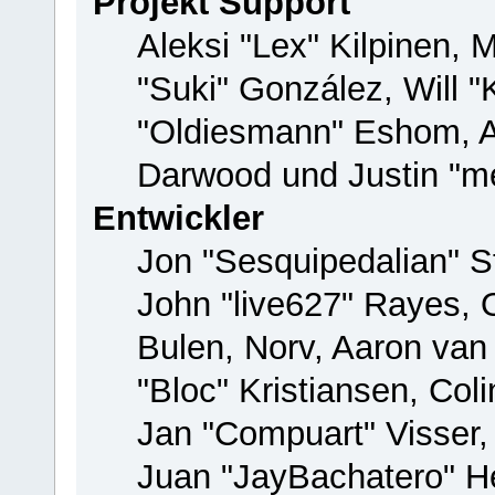
Projekt Support
Aleksi "Lex" Kilpinen, M
"Suki" González, Will 
"Oldiesmann" Eshom, 
Darwood und Justin "me
Entwickler
Jon "Sesquipedalian" St
John "live627" Rayes,
Bulen, Norv, Aaron van
"Bloc" Kristiansen, Co
Jan "Compuart" Visser
Juan "JayBachatero" H