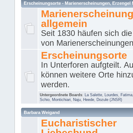
Erscheinungsorte - Marienerscheinungen, Erzengel Micha
Marienerscheinun
allgemein
Seit 1830 häufen sich die
von Marienerscheinungen 
Erscheinungsorte
In Unterforen aufgteilt. 
können weitere Orte hinz
werden.
Untergeordnete Boards
:
La Salette
,
Lourdes
,
Fatima
Schio
,
Montichiari
,
Naju
,
Heede
,
Dozule (JNSR)
Barbara Weigand
Eucharistischer
Liebesbund