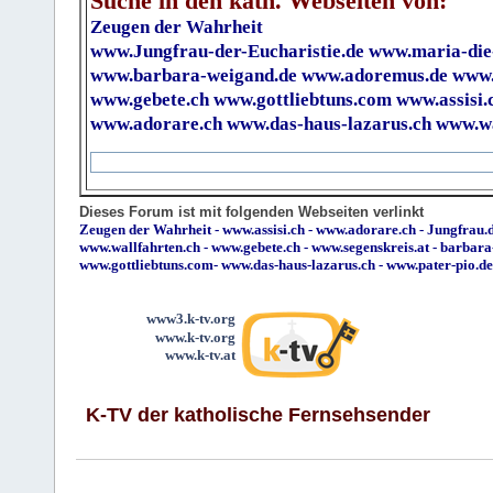
Suche in den kath. Webseiten von:
Zeugen der Wahrheit
www.Jungfrau-der-Eucharistie.de
www.maria-die
www.barbara-weigand.de
www.adoremus.de
www.
www.gebete.ch
www.gottliebtuns.com
www.assisi.
www.adorare.ch
www.das-haus-lazarus.ch
www.wa
Dieses Forum ist mit folgenden Webseiten verlinkt
Zeugen der Wahrheit
-
www.assisi.ch
-
www.adorare.ch
-
Jungfrau.d
www.wallfahrten.ch
-
www.gebete.ch
-
www.segenskreis.at
-
barbara
www.gottliebtuns.com
-
www.das-haus-lazarus.ch
-
www.pater-pio.de
www3.k-tv.org
www.k-tv.org
www.k-tv.at
K-TV der katholische Fernsehsender