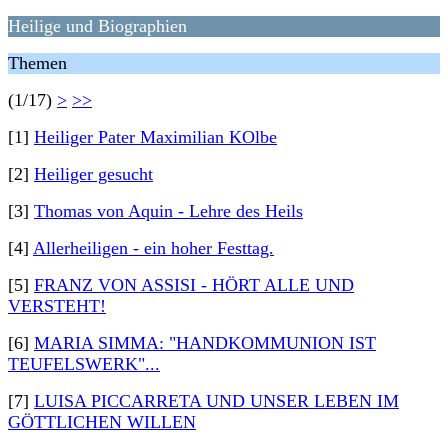
Heilige und Biographien
Themen
(1/17)
>
>>
[1]
Heiliger Pater Maximilian KOlbe
[2]
Heiliger gesucht
[3]
Thomas von Aquin - Lehre des Heils
[4]
Allerheiligen - ein hoher Festtag.
[5]
FRANZ VON ASSISI - HÖRT ALLE UND
VERSTEHT!
[6]
MARIA SIMMA: "HANDKOMMUNION IST
TEUFELSWERK"...
[7]
LUISA PICCARRETA UND UNSER LEBEN IM
GÖTTLICHEN WILLEN