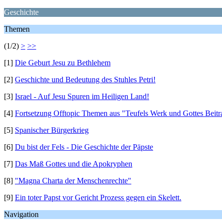
Geschichte
Themen
(1/2)
>
>>
[1]
Die Geburt Jesu zu Bethlehem
[2]
Geschichte und Bedeutung des Stuhles Petri!
[3]
Israel - Auf Jesu Spuren im Heiligen Land!
[4]
Fortsetzung Offtopic Themen aus "Teufels Werk und Gottes Beitr
[5]
Spanischer Bürgerkrieg
[6]
Du bist der Fels - Die Geschichte der Päpste
[7]
Das Maß Gottes und die Apokryphen
[8]
"Magna Charta der Menschenrechte"
[9]
Ein toter Papst vor Gericht Prozess gegen ein Skelett.
Navigation