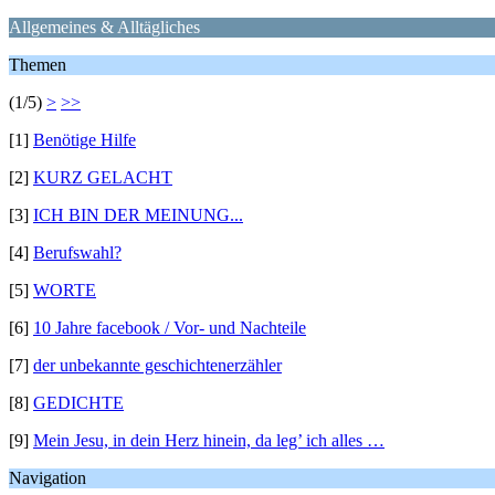
Allgemeines & Alltägliches
Themen
(1/5)
>
>>
[1]
Benötige Hilfe
[2]
KURZ GELACHT
[3]
ICH BIN DER MEINUNG...
[4]
Berufswahl?
[5]
WORTE
[6]
10 Jahre facebook / Vor- und Nachteile
[7]
der unbekannte geschichtenerzähler
[8]
GEDICHTE
[9]
Mein Jesu, in dein Herz hinein, da leg’ ich alles …
Navigation